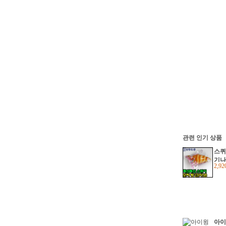
관련 인기 상품
스퀴
기나
2,9
시 
아이