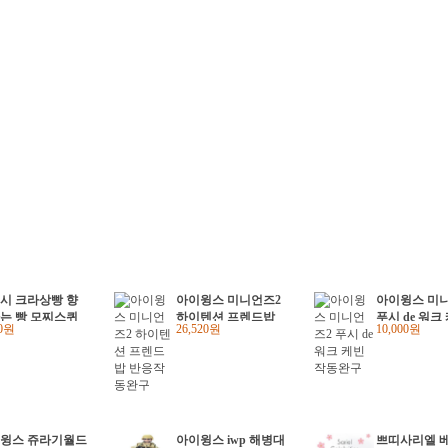
시 크라상빵 향
아이윙스 미니언즈2
아이윙스 미
는 빵 모찌스퀴
하이텐션 프렌드밥
푸시 de 워크
20원
26,520원
10,000원
장난감
반응작동완구
동완구
윙스 쥬라기월드
아이윙스 iwp 해병대
쁘띠사리엘 