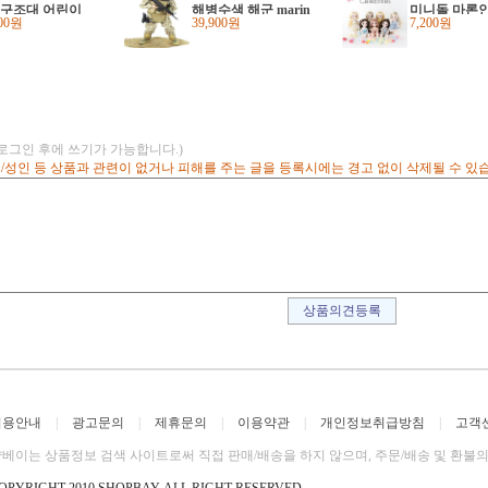
구조대 어린이
해병수색 해군 marin
미니돌 마론인
800원
39,900원
7,200원
놀이 장난감 선
e forces 피규어 nb01
체관절인형 16
린이집 유치원
학교 단체 크
스선물 답례
(로그인 후에 쓰기가 가능합니다.)
고/성인 등 상품과 관련이 없거나 피해를 주는 글을 등록시에는 경고 없이 삭제될 수 있
이용안내
|
광고문의
|
제휴문의
|
이용약관
|
개인정보취급방침
|
고객
베이는 상품정보 검색 사이트로써 직접 판매/배송을 하지 않으며, 주문/배송 및 환불