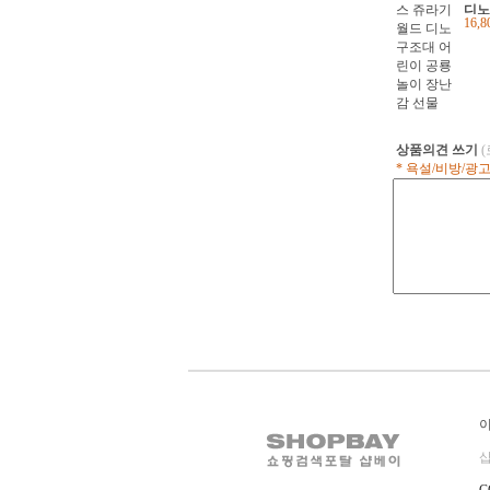
디노
16,
공룡
물
상품의견 쓰기
* 욕설/비방/광
샵