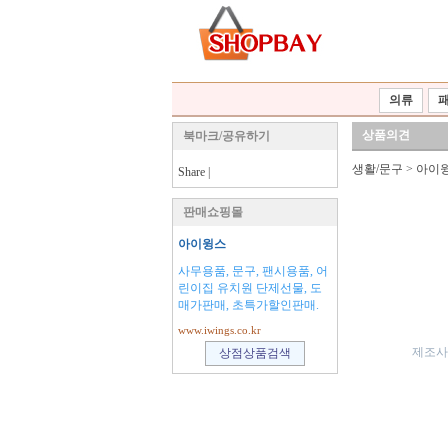
의류
상품의견
북마크/공유하기
생활/문구
>
아이
Share
|
판매쇼핑몰
아이윙스
사무용품, 문구, 팬시용품, 어
린이집 유치원 단제선물, 도
매가판매, 초특가할인판매.
www.iwings.co.kr
제조사