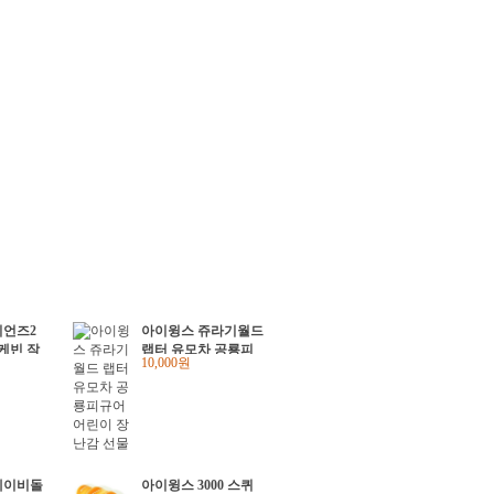
니언즈2
아이윙스 쥬라기월드
 케빈 작
랩터 유모차 공룡피
10,000원
규어 어린이 장난감
선물
베이비돌
아이윙스 3000 스퀴