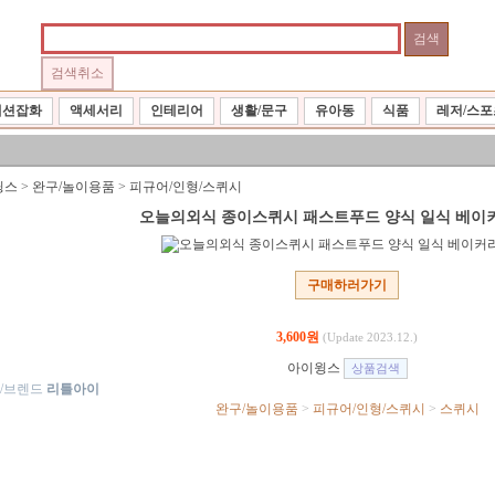
패션잡화
액세서리
인테리어
생활/문구
유아동
식품
레저/스포
윙스
>
완구/놀이용품
>
피규어/인형/스퀴시
오늘의외식 종이스퀴시 패스트푸드 양식 일식 베이커리
구매하러가기
3,600원
(Update 2023.12.)
아이윙스
/브렌드
리틀아이
완구/놀이용품
>
피규어/인형/스퀴시
>
스퀴시