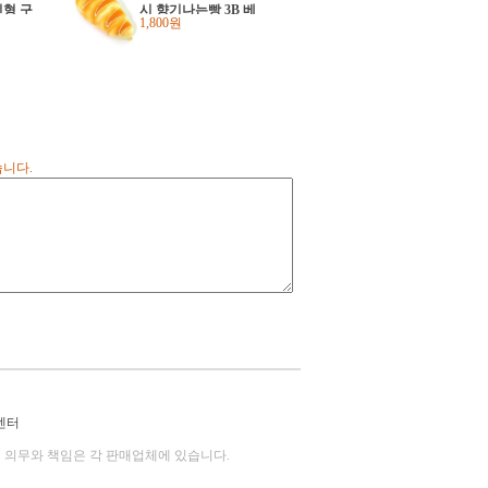
형 구
시 향기나는빵 3B 베
1,800원
cm 어
이커리 모찌빵 인테
 학원
리어소품
리스마
품
습니다.
센터
의 의무와 책임은 각 판매업체에 있습니다.