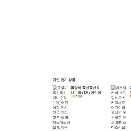
관련 인기 상품
몰랑이 폭신폭신 미
니수첩 (4개) 어린이
3,920원
집 유치원 학원학교
단체 크리스마스선물
답례품