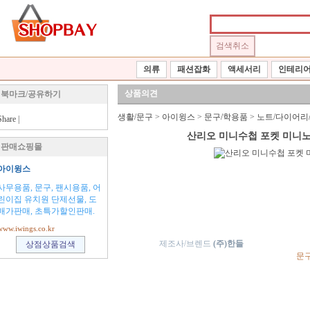
의류
패션잡화
액세서리
인테리
상품의견
북마크/공유하기
생활/문구
>
아이윙스
>
문구/학용품
>
노트/다이어리
Share
|
산리오 미니수첩 포켓 미니노
판매쇼핑몰
아이윙스
사무용품, 문구, 팬시용품, 어
린이집 유치원 단제선물, 도
매가판매, 초특가할인판매.
www.iwings.co.kr
제조사/브렌드
(주)한들
문