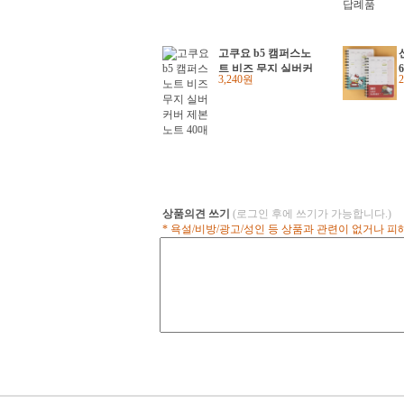
고쿠요 b5 캠퍼스노
트 비즈 무지 실버커
3,240원
버 제본노트 40매
상품의견 쓰기
(로그인 후에 쓰기가 가능합니다.)
* 욕설/비방/광고/성인 등 상품과 관련이 없거나 