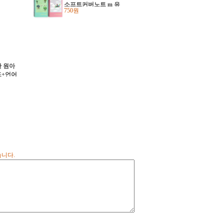
소프트커버노트 m 유
750원
선 스프링노트
 원아
드+언어
2학기구
습니다.