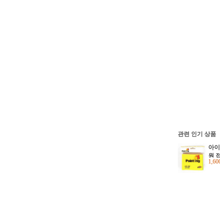
관련 인기 상품
아이
원 
1,6
호 
팅 