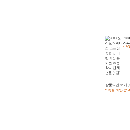
20
스프
4,8
이집
교 
상품의견 쓰기
* 욕설/비방/광