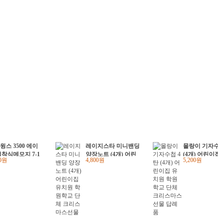
윙스 3500 에이
레이지스타 미니밴딩
몰랑이 기자수
접착식메모지 7-1
양장노트 (4개) 어린
(4개) 어린이
00원
4,800원
5,200원
형광4색(대) 포인
이집 유치원 학원학
원 학원학교 
점착메모지 (2개)
교 단체 크리스마스
리스마스선물
선물 답례품