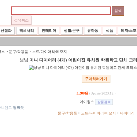
패션잡화
액세서리
인테리어
생활/문구
유아동
식품
레저/스포
윙스
>
문구/학용품
>
노트/다이어리/메모지
냥냥 미니 다이어리 (4개) 어린이집 유치원 학원학교 단체 
구매하러가기
3,200원
(Update 2023.12.)
아이윙스
/브렌드
핑크풋
문구/학용품
>
노트/다이어리/메모지
>
다이어리