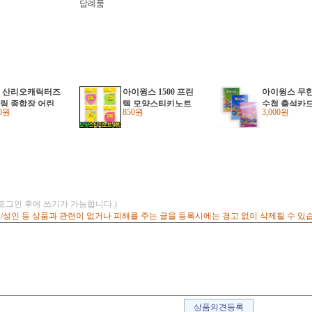
00 산리오캐릭터즈
아이윙스 1500 프린
아이윙스 무한
링 종합장 어린
텍 모양스티키노트
수첩 출석카
00원
850원
3,000원
 유치원 초등학
점착메모지
전달카드+1
단체선물 (4권)
분평가 (2개)
(로그인 후에 쓰기가 가능합니다.)
고/성인 등 상품과 관련이 없거나 피해를 주는 글을 등록시에는 경고 없이 삭제될 수 있