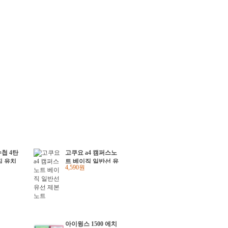
첩 4탄
고쿠요 a4 캠퍼스노
집 유치
트 베이직 일반선 유
4,590원
단체 크
선 제본노트
 답례품
아이윙스 1500 에치