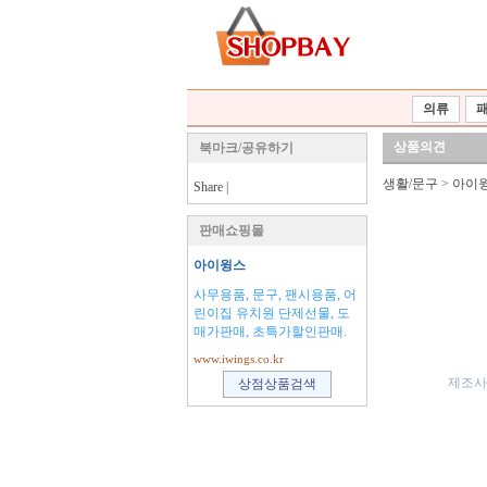
의류
상품의견
북마크/공유하기
생활/문구
>
아이
Share
|
판매쇼핑몰
아이윙스
사무용품, 문구, 팬시용품, 어
린이집 유치원 단제선물, 도
매가판매, 초특가할인판매.
www.iwings.co.kr
제조사