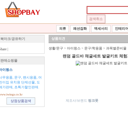
의류
패션잡화
액세서리
인테리
상품의견
북마크/공유하기
생활/문구
>
아이윙스
>
문구/학용품
>
과목별준비물
Share
|
랜덤 골드바 채굴세트 발굴키트 체험
판매쇼핑몰
아이윙스
사무용품, 문구, 팬시용품, 어
린이집 유치원 단제선물, 도
매가판매, 초특가할인판매.
www.iwings.co.kr
제조사/브렌드
핑크풋