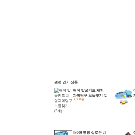
관련 인기 상품
해적 발굴키트 체험
과학탐구 보물찾기 (2
3,600원
개)
33000 영창 실로폰 27