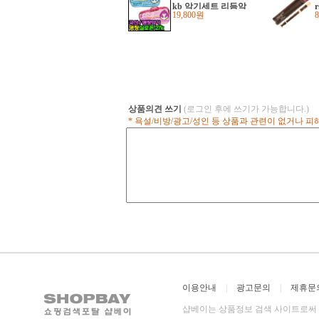
kb 악기세트 리듬악
19,800원
기
상품의견 쓰기
(로그인 후에 쓰기가 가능합니다.)
* 욕설/비방/광고/성인 등 상품과 관련이 없거나 
이용안내
|
광고문의
|
제휴문
샵베이는 상품정보 검색 사이트로써 직