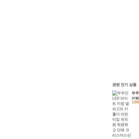
관련 인기 상품
우주
키링
3,0
더 
학원
스마