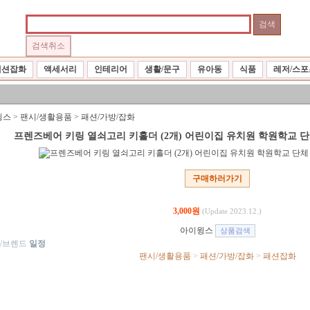
패션잡화
액세서리
인테리어
생활/문구
유아동
식품
레저/스포
윙스
>
팬시/생활용품
>
패션/가방/잡화
프렌즈베어 키링 열쇠고리 키홀더 (2개) 어린이집 유치원 학원학교 
구매하러가기
3,000원
(Update 2023.12.)
아이윙스
/브렌드
일정
팬시/생활용품
>
패션/가방/잡화
>
패션잡화