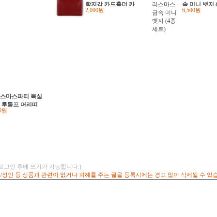
함지갑 카드홀더 카
속 미니 뱃지 
2,000원
6,500원
드지갑
트)
스마스파티 복실
 루돌프 머리띠
00원
(로그인 후에 쓰기가 가능합니다.)
고/성인 등 상품과 관련이 없거나 피해를 주는 글을 등록시에는 경고 없이 삭제될 수 있