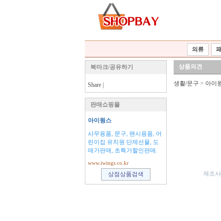
의류
상품의견
북마크/공유하기
생활/문구
>
아이
Share
|
판매쇼핑몰
아이윙스
사무용품, 문구, 팬시용품, 어
린이집 유치원 단제선물, 도
매가판매, 초특가할인판매.
www.iwings.co.kr
제조사