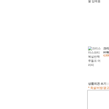
크리
반짝
4,0
상품의견 쓰기
* 욕설/비방/광