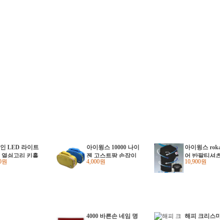
인 LED 라이트
아이윙스 10000 나이
아이윙스 rok
 열쇠고리 키홀
젠 고스트팡 손잡이
어 반팔티셔츠
00원
4,000원
10,900원
어린이집 유치원
파우치 다용도 수납
초경량 스판 
학교 단체 크리
가방
용품 군대 군
스선물 답례품
밀리터리 서
4000 바른손 네임 명
해피 크리스마