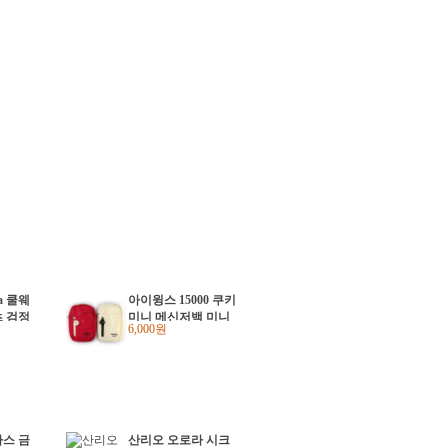
a 쿨웨
아이윙스 15000 쿠키
 검정
미니 메신저백 미니
6,000원
육군 군
백 라이딩 크로스백
인용품
가방
바이벌
스 금
산리오 오로라 시크