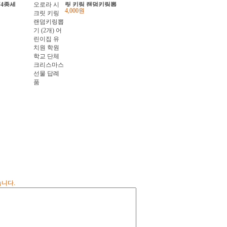
(4종세
릿 키링 랜덤키링뽑
4,000원
기 (2개) 어린이집 유
치원 학원학교 단체
크리스마스선물 답례
품
습니다.