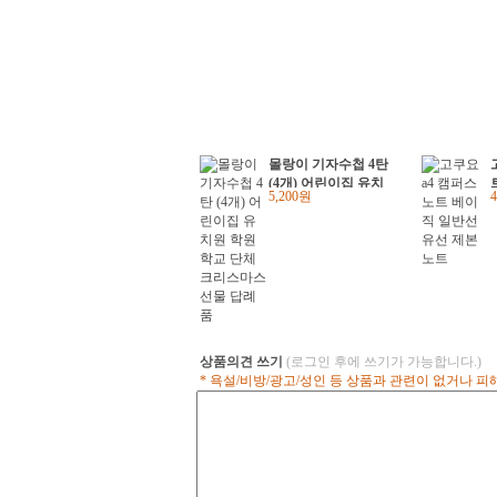
몰랑이 기자수첩 4탄
(4개) 어린이집 유치
5,200원
원 학원학교 단체 크
리스마스선물 답례품
상품의견 쓰기
(로그인 후에 쓰기가 가능합니다.)
* 욕설/비방/광고/성인 등 상품과 관련이 없거나 