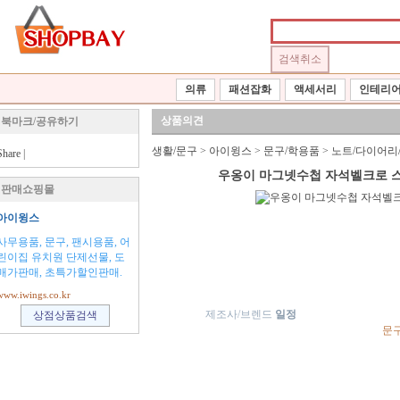
의류
패션잡화
액세서리
인테리
상품의견
북마크/공유하기
생활/문구
>
아이윙스
>
문구/학용품
>
노트/다이어리
Share
|
우옹이 마그넷수첩 자석벨크로 스
판매쇼핑몰
아이윙스
사무용품, 문구, 팬시용품, 어
린이집 유치원 단제선물, 도
매가판매, 초특가할인판매.
www.iwings.co.kr
제조사/브렌드
일정
문