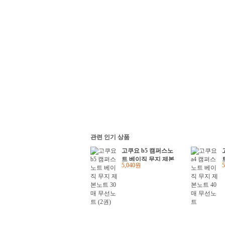
관련 인기 상품
고쿠요 b5 캠퍼스노
트 베이직 무지 제본
5,040원
노트 30매 무선노트
(2권)