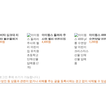
비타 싱크대 리
아이윙스 돌려라 주
아이윙스 4000
터 불순물제거
사위 젤리 어린이집
수면양말 어린
000원
4,400원
3,200원
 음이온 수압상
유치원 초등학교 단
리스마스선물
wc
체선물 답례품 (2개)
물 답례품
(로그인 후에 쓰기가 가능합니다.)
고/성인 등 상품과 관련이 없거나 피해를 주는 글을 등록시에는 경고 없이 삭제될 수 있