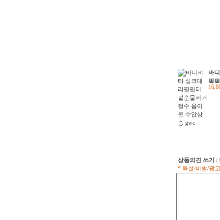
바디
필필
16,
절수
승 g
상품의견 쓰기
* 욕설/비방/광