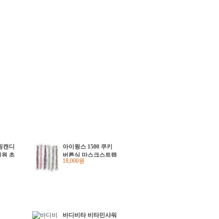
핑캔디
아이윙스 1500 쿠키
원 초
버튼식 마스크스트랩
18,000원
물 답
줄 끈 목걸이 단체선
물 (30개입)
바디비타 비타민샤워