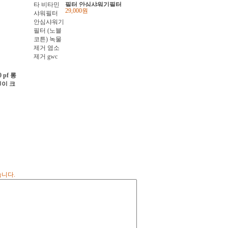
필터 안심샤워기필터
29,000원
(노블코튼) 녹물제거
염소제거 gwc
 pf 롱
이 크
 단체선
습니다.