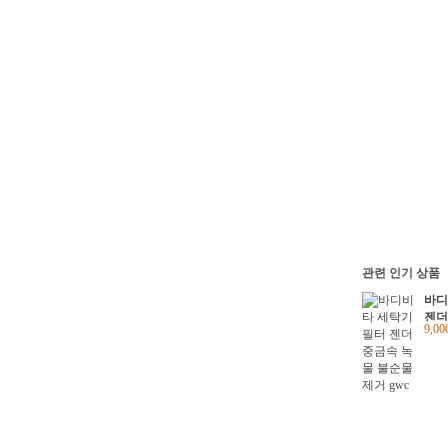
관련 인기 상품
바디
젠더
9,0
순물