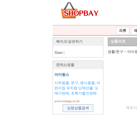
의류
상품의견
북마크/공유하기
생활/문구
>
아이
Share
|
판매쇼핑몰
아이윙스
사무용품, 문구, 팬시용품, 어
린이집 유치원 단제선물, 도
매가판매, 초특가할인판매.
www.iwings.co.kr
제조사