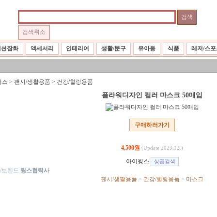
패션잡화
액세서리
인테리어
생활/문구
유아동
식품
레저/스포
윙스
>
팬시/생활용품
>
건강/힐링용품
플라워디자인 컬러 마스크 50매입
구매하러가기
4,500원
(Update 2023.12.)
아이윙스
/브렌드
윙스협력사
팬시/생활용품
>
건강/힐링용품
>
마스크