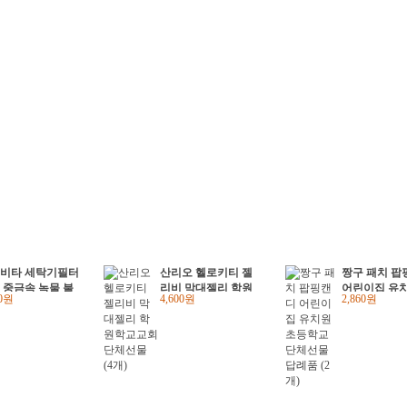
비타 세탁기필터
산리오 헬로키티 젤
짱구 패치 팝
 중금속 녹물 불
리비 막대젤리 학원
어린이집 유치
00원
4,600원
2,860원
제거 gwc
학교교회 단체선물 (4
등학교 단체선
개)
례품 (2개)