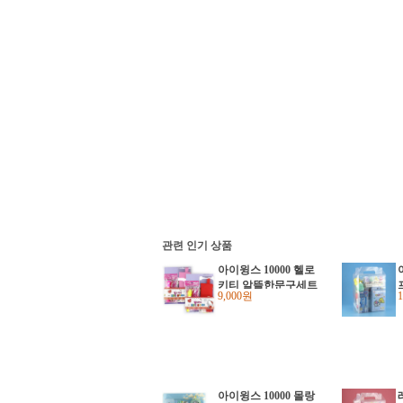
관련 인기 상품
아이윙스 10000 헬로
키티 알뜰한문구세트
9,000원
학용품세트 어린이날
선물
아이윙스 10000 몰랑