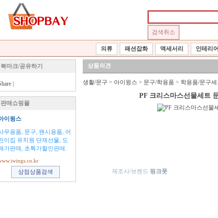
의류
패션잡화
액세서리
인테리
상품의견
북마크/공유하기
생활/문구
>
아이윙스
>
문구/학용품
>
학용품/문구세
Share
|
PF 크리스마스선물세트 문
판매쇼핑몰
아이윙스
사무용품, 문구, 팬시용품, 어
린이집 유치원 단제선물, 도
매가판매, 초특가할인판매.
www.iwings.co.kr
제조사/브렌드
핑크풋