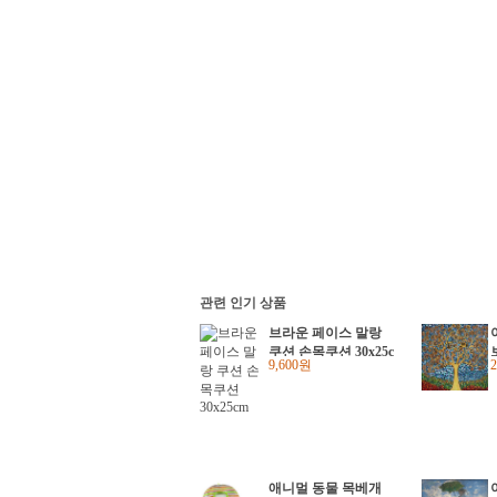
관련 인기 상품
브라운 페이스 말랑
쿠션 손목쿠션 30x25c
9,600원
m
애니멀 동물 목베개