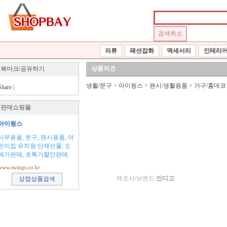
의류
패션잡화
액세서리
인테리
상품의견
북마크/공유하기
생활/문구
>
아이윙스
>
팬시/생활용품
>
가구/홈데코
Share
|
판매쇼핑몰
아이윙스
사무용품, 문구, 팬시용품, 어
린이집 유치원 단제선물, 도
매가판매, 초특가할인판매.
www.iwings.co.kr
제조사/브렌드
인디고