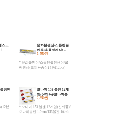
데스크
문화볼펜심/스톱펜볼
입
펜용심/롤링펜심(교
1,400원
체용중심) 1통(12pcs)
* 문화볼펜심/스톱펜볼펜용심/롤
링펜심(교체용중심) 1통(12pcs)
/롤링펜
모나미 153 볼펜 12개
입(신제품)/모나미볼
2,350원
펜 1.0mm/153볼펜 1
타스
x(12본
* 모나미 153 볼펜 12개입(신제품)/
모나미볼펜 1.0mm/153볼펜 1타스