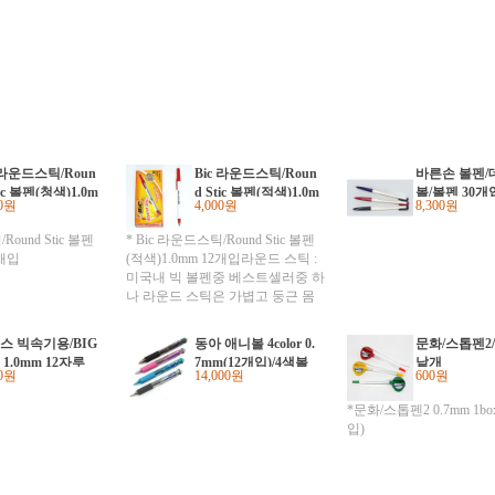
 라운드스틱/Roun
Bic 라운드스틱/Roun
바른손 볼펜/
tic 볼펜(청색)1.0m
d Stic 볼펜(적색)1.0m
볼/볼펜 30개
00원
4,000원
8,300원
12개입
m 12개입
Round Stic 볼펜
* Bic 라운드스틱/Round Stic 볼펜
2개입
(적색)1.0mm 12개입라운드 스틱 :
미국내 빅 볼펜중 베스트셀러중 하
나 라운드 스틱은 가볍고 둥근 몸
통을 가지고 있으며, 뚜껑과 끝의
플러그 칼라가 잉크의 색입니다.
스 빅속기용/BIG
동아 애니볼 4color 0.
문화/스톱펜2
눈에 쉽게 띄고, 오래 지속되는 안
1.0mm 12자루
7mm(12개입)/4색볼
낱개
정성을 위해 디자인 되었습니다.
00원
14,000원
600원
펜
통풍이 잘되는 뚜껑. 놋쇠로 된 미
디엄 포인트, 탄화 텅스텐 볼
*문화/스톱펜2 0.7mm 1bo
입)