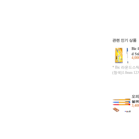
관련 인기 상품
Bic
d S
4,0
m 
* Bic 라운드스틱/
(청색)1.0mm 1
오피
볼펜 
3,4