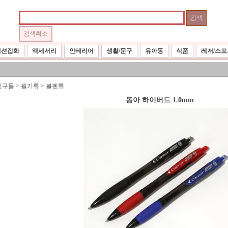
패션잡화
액세서리
인테리어
생활/문구
유아동
식품
레저/스포
친구들
>
필기류
>
볼펜류
동아 하이버드 1.0mm