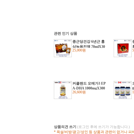
관련 인기 상품
종근당건강 6년근 홍
삼녹용진액 70mlX30
25,000원
포 1box
커클랜드 오메가3 EP
A-DHA 1000mgX300
26,600원
정 1병
상품의견 쓰기
(로그인 후에 쓰기가 가능합니다.)
* 욕설/비방/광고/성인 등 상품과 관련이 없거나 