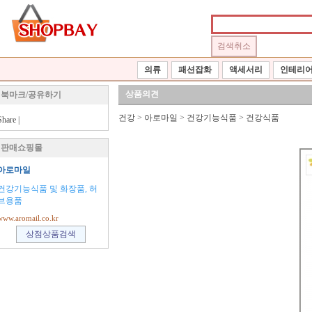
의류
패션잡화
액세서리
인테리
상품의견
북마크/공유하기
건강
>
아로마일
>
건강기능식품
>
건강식품
Share
|
판매쇼핑몰
아로마일
건강기능식품 및 화장품, 허
브용품
www.aromail.co.kr