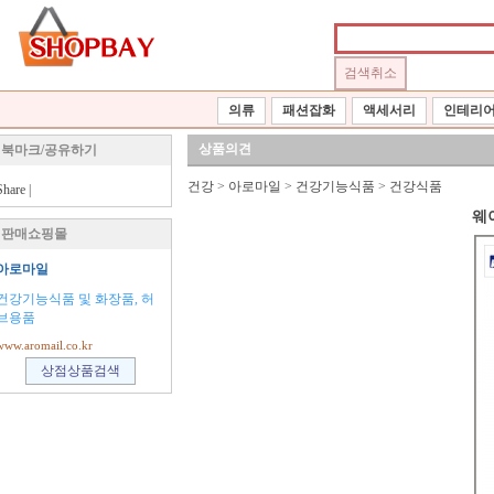
의류
패션잡화
액세서리
인테리
상품의견
북마크/공유하기
건강
>
아로마일
>
건강기능식품
>
건강식품
Share
|
웨이
판매쇼핑몰
아로마일
건강기능식품 및 화장품, 허
브용품
www.aromail.co.kr