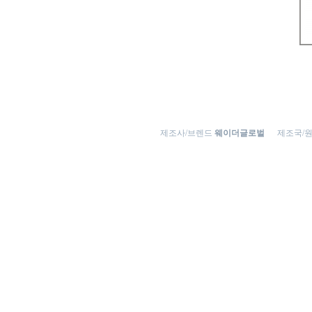
제조사/브렌드
웨이더글로벌
제조국/