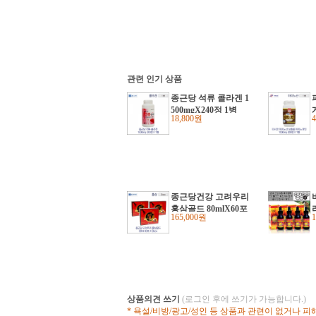
관련 인기 상품
종근당 석류 콜라겐 1
500mgX240정 1병
18,800원
종근당건강 고려우리
홍삼골드 80mlX60포
165,000원
3box
상품의견 쓰기
(로그인 후에 쓰기가 가능합니다.)
* 욕설/비방/광고/성인 등 상품과 관련이 없거나 