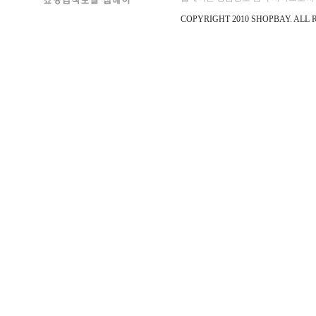
서는 순토 t4d가 필요하다. 강화된
순토
COPYRIGHT 2010 SHOPBAY
.
ALL 