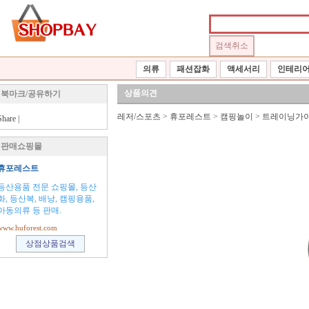
의류
패션잡화
액세서리
인테리
상품의견
북마크/공유하기
레저/스포츠
>
휴포레스트
>
캠핑놀이
>
트레이닝가
Share
|
판매쇼핑몰
휴포레스트
등산용품 전문 쇼핑몰, 등산
화, 등산복, 배낭, 캠핑용품,
아동의류 등 판매.
www.huforest.com