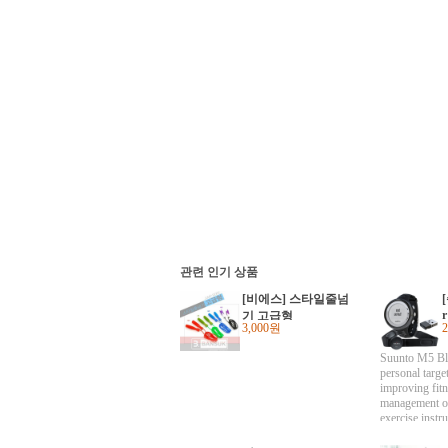
관련 인기 상품
[비에스] 스타일줄넘
[
r
기 고급형
3,000원
e
Suunto M5 Bla
m
personal targe
improving fitn
management or
exercise instru
duration and i