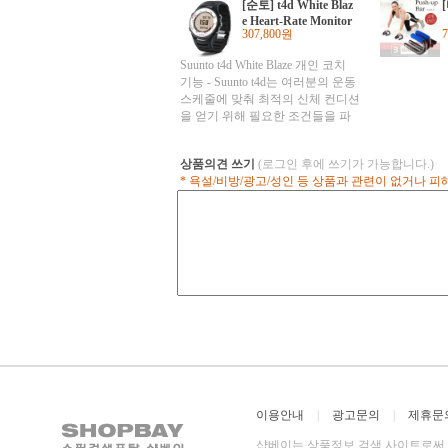
adapting exerc
[순토] t4d White Blaz
next 7 days Re
e Heart-Rate Monitor
guidance duri
307,800원
트레이닝용
time recommen
Motivational 
Suunto t4d White Blaze 개인 코치
Suunto Dual C
기능 - Suunto t4d는 여러분의 운동
compatible wi
스케줄에 맞춰 최적의 신체 컨디션
equipment and
을 얻기 위해 필요한 조건들을 파
Solution Uploa
악합니다. 주요 특징: _ 혼선 없는
Movesc
디지털 ANT 송신 및 코딩 _ 실시
상품의견 쓰기
(로그인 후에 쓰기가 가능합니다.)
간 트레이닝 효과 _ 최적의 POD
* 욕설/비방/광고/성인 등 상품과 관련이 없거나 
조건에서 속도, 거리 및 사이클링
리듬 유지 _ 트레이닝 일지를 기기
에 기록 _ 실내 및 실외 운동을 위
한 듀얼 컴포트 벨트. 대부분의 실
내 심혈관계 운동 장비, Suunto 심
박수 모니터링 전기종 및 Suunto
Fitness Solution 그룹 운동 솔루션
과 호환 가능. 추가 특징: _ Suunto
Coach: 운동 능력을 최적의 수준으
로 향상시키기 위해 트레이닝 프로
그램을 자동으로 동적으로 조정 *
순토 t4d- 24시간 함께 하는 코치
얼마나 오랫동안 달려야 하나? 얼
마나 빨리 페달을 밟아야 하나? 얼
이용안내
|
광고문의
|
제휴문
마나 빨리 움직여야 하나? 여기에
대한 해답과 훈련안내를 받기 위해
샵베이는 상품정보 검색 사이트로써 직