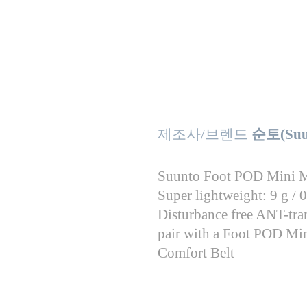
제조사/브렌드
순토(Suu
Suunto Foot POD Mini Me
Super lightweight: 9 g / 0
Disturbance free ANT-tra
pair with a Foot POD Mi
Comfort Belt