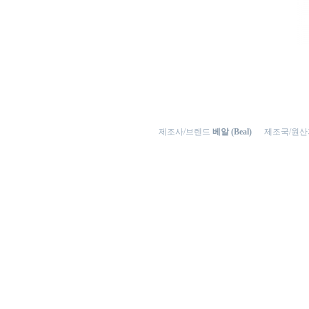
제조사/브렌드
베알 (Beal)
제조국/원산