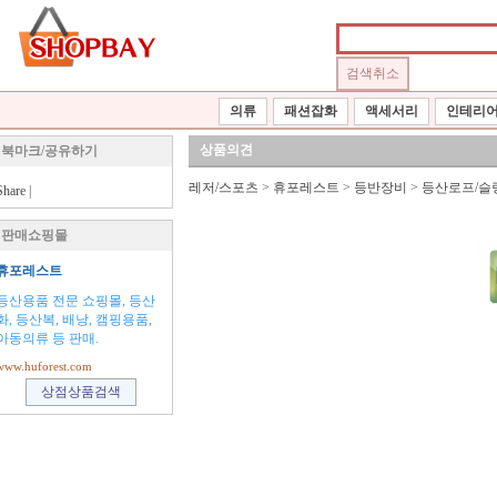
의류
패션잡화
액세서리
인테리
상품의견
북마크/공유하기
레저/스포츠
>
휴포레스트
>
등반장비
>
등산로프/슬
Share
|
판매쇼핑몰
휴포레스트
등산용품 전문 쇼핑몰, 등산
화, 등산복, 배낭, 캠핑용품,
아동의류 등 판매.
www.huforest.com