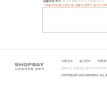
상품의견 쓰기
(로그인 후에 쓰기가 가능합니다.)
snow or rain can be expected, or on a
* 욕설/비방/광고/성인 등 상품과 관련이 없거나 
warm sunny day at the crag, the Eagle
fulfils the task with flying colors.
Edelrid‘s Thermo Shield handling
coupled with the Pro Shield helps
provide excellent handling at an
amazingly low weight of
이용안내
|
광고문의
|
제휴문
샵베이는 상품정보 검색 사이트로써 직
COPYRIGHT 2010 SHOPBAY
.
ALL 