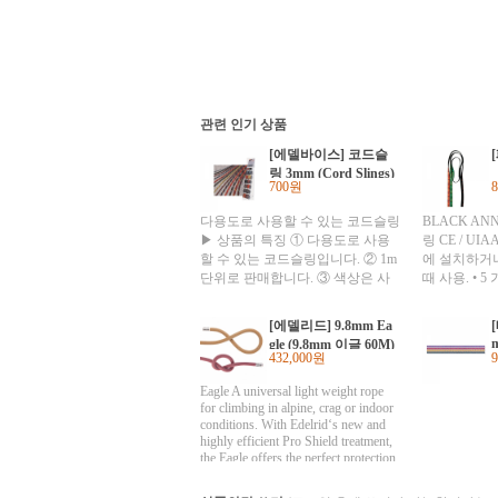
관련 인기 상품
[에델바이스] 코드슬
링 3mm (Cord Slings)
700원
다용도로 사용할 수 있는 코드슬링
BLACK AN
▶ 상품의 특징 ① 다용도로 사용
링 CE / U
할 수 있는 코드슬링입니다. ② 1m
에 설치하거
단위로 판매합니다. ③ 색상은 사
때 사용. • 5 
진과 다를 수 있습니다. ④ 원산지 :
80, 120, 15
France ⑤ 사이트 : www.edelweiss-
제품코드 사이즈
[에델리드] 9.8mm Ea
ropes.com
cm 26 g C40 
gle (9.8mm 이글 60M)
80 cm 80 g C
432,000원
C40 150 15
로 보이는 색
Eagle A universal light weight rope
이가 있을 수
for climbing in alpine, crag or indoor
conditions. With Edelrid‘s new and
highly efficient Pro Shield treatment,
the Eagle offers the perfect protection
for wet or dirty conditions. Equally at
home on fast alpine ascents where