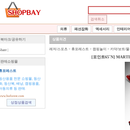
의류
패션잡화
액세서리
인테리
상품의견
북마크/공유하기
레저/스포츠
>
휴포레스트
>
캠핑놀이
>
카약/보트/
Share
|
[포인트65˚N] MAR
판매쇼핑몰
휴포레스트
등산용품 전문 쇼핑몰, 등산
화, 등산복, 배낭, 캠핑용품,
아동의류 등 판매.
www.huforest.com