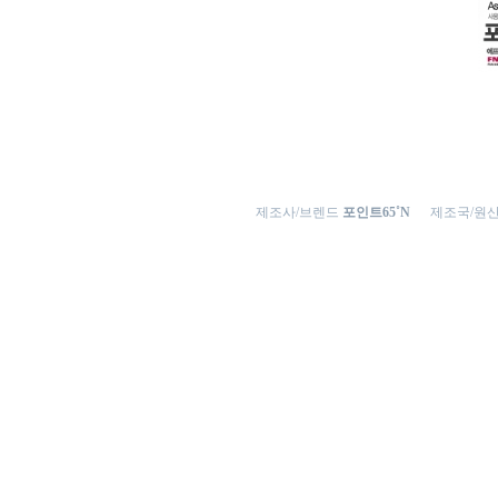
제조사/브렌드
포인트65˚N
제조국/원