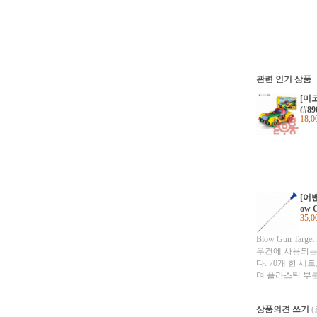
관련 인기 상품
[미
(#89
18,
[어
ow G
35,
70P
Blow Gun Targe
우건에 사용되는
다. 70개 한 
며 플라스틱 부
레드, 옐로우의 
니다. 침은 70
상품의견 쓰기
플라스틱 캡은 7