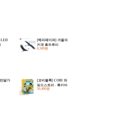
 LED
[해피페이퍼] 겨울의
더
진객 흑두루미
6,500원
 반달가
[코비블록] COBI 와
일드스토리 - 록키마
50,400원
운틴 (#22221)