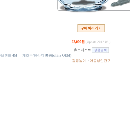
구매하러가기
22,000원
(Update 2012.06.)
휴포레스트
/브렌드
4M
제조국/원산지
홍콩(china OEM)
캠핑놀이
>
아동성인완구