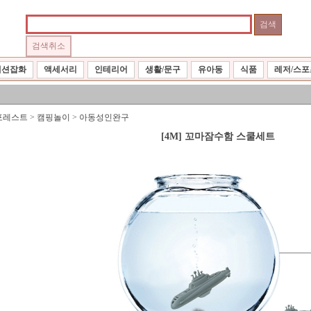
패션잡화
액세서리
인테리어
생활/문구
유아동
식품
레저/스포
포레스트
>
캠핑놀이
>
아동성인완구
[4M] 꼬마잠수함 스쿨세트