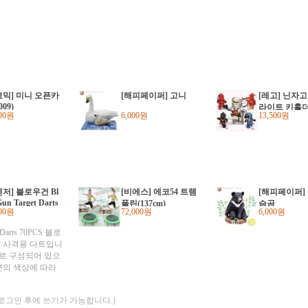
코믹] 미니 오픈카
[해피페이퍼] 고니
[레고] 닌자고
009)
라이트 키홀
000원
6,000원
13,500원
벤저] 블로우건 Bl
[비에스] 에코54 트램
[해피페이퍼]
un Target Darts
폴린(137cm)
슴곰
000원
72,000원
6,000원
CS
t Darts 70PCS 블로
 사격용 다트입니
세트로 구성되어 있으
분의 색상에 따라
2가지 색상이 있습
개이며 뒤에 붙이는
(로그인 후에 쓰기가 가능합니다.)
0개 정도 들어 있