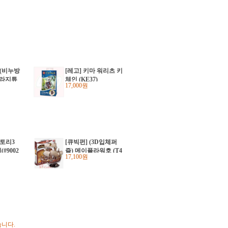
 (비누방
[레고] 키마 워리츠 키
 라지튜
체인 (KE37)
17,000원
스토리3
[큐빅펀] (3D입체퍼
#9002
즐) 메이플라워호 (T4
17,100원
009H)
습니다.