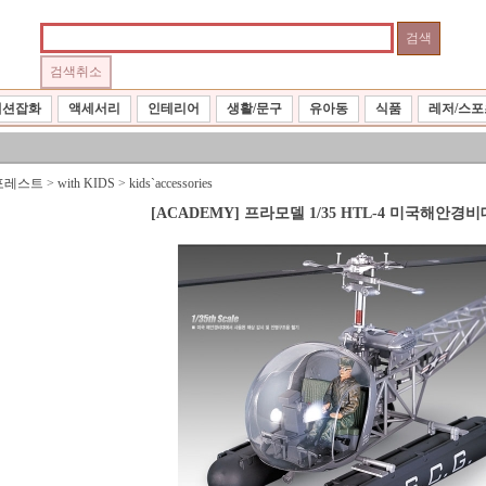
패션잡화
액세서리
인테리어
생활/문구
유아동
식품
레저/스포
포레스트
>
with KIDS
>
kids`accessories
[ACADEMY] 프라모델 1/35 HTL-4 미국해안경