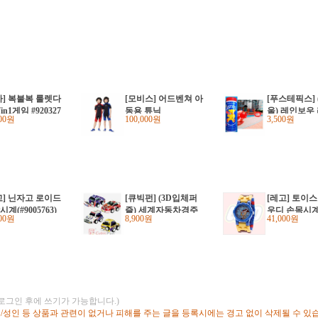
가] 복불복 룰렛다
[모비스] 어드벤쳐 아
[푸스테픽스]
7in1게임 #920327
동용 튜닉
울) 레인보우
100원
100,000원
3,500원
브(#693117)
고] 닌자고 로이드
[큐빅펀] (3D입체퍼
[레고] 토이
계(#9005763)
즐) 세계자동차경주
우디 손목시계(
000원
8,900원
41,000원
670)
대회 (미니카4종 C03
7H)
(로그인 후에 쓰기가 가능합니다.)
고/성인 등 상품과 관련이 없거나 피해를 주는 글을 등록시에는 경고 없이 삭제될 수 있