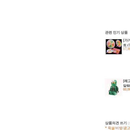
관련 인기 상품
[가
트 (
17,
0)
[레
알람시
60,
상품의견 쓰기
* 욕설/비방/광