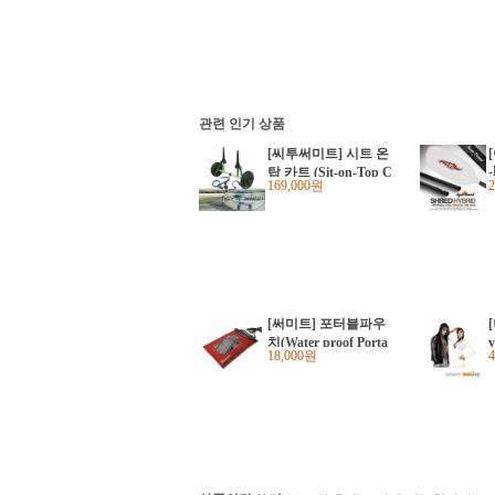
관련 인기 상품
[씨투써미트] 시트 온
탑 카트 (Sit-on-Top C
169,000원
art)
[써미트] 포터블파우
치(Water proof Porta
18,000원
ble pouch) M