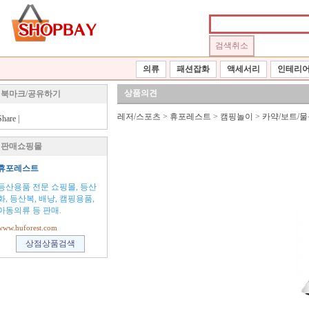
의류
패션잡화
액세서리
인테리
상품의견
북마크/공유하기
레저/스포츠
>
휴포레스트
>
캠핑놀이
>
카약/보트/
Share
|
판매쇼핑몰
휴포레스트
등산용품 전문 쇼핑몰, 등산
화, 등산복, 배낭, 캠핑용품,
아동의류 등 판매.
www.huforest.com