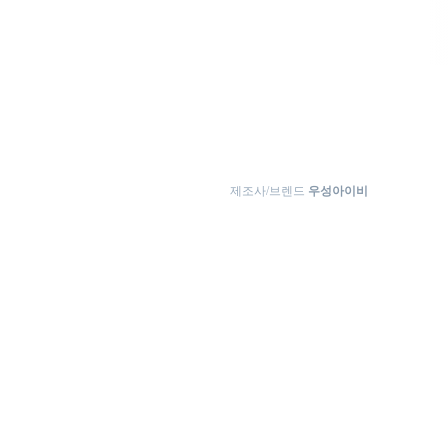
제조사/브렌드
우성아이비