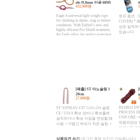
gle (9.8mm 이글 60M)
432,000원
Eagle A universal light weight rope
로프 옵션 : 
for climbing in alpine, crag or indoor
COVER) 
conditions. With Edelrid‘s new and
상은 실제와 
highly efficient Pro Shield treatment,
있습니다.
the Eagle offers the perfect protection
for wet or dirty conditions. Equally at
home on fast alpine ascents where
snow or rain can be expected, or on a
warm sunny day at the crag, the Eagle
fulfils the task with flying colors.
Edelrid‘s Thermo Shield handling
coupled with the Pro Shield helps
provide excellent handling at an
amazingly low weight of
[페츨] ST 아노슬링 1
20cm
27,000원
DIABLO DY
ST’ANNEAU C07 다이니마 슬링
PROCESS D
CE / UIAA 확보 장비나 확보물에
UNICORE
설치하거나 확보 지점을 연장할 때
적용되었던 
사용. • 가볍고 부피가 작은 슬링. •
다이나믹 로
폭: 12 mm. • 3 가지 사이즈 있음:
장> ■ 상세
24, 60, 120 cm. 파손강도: 22 kN 제
과적으로 연
상품의견 쓰기
(로그인 후에 쓰기가 가능합니다.)
품코드 사이즈 무게 C07 24 24 cm