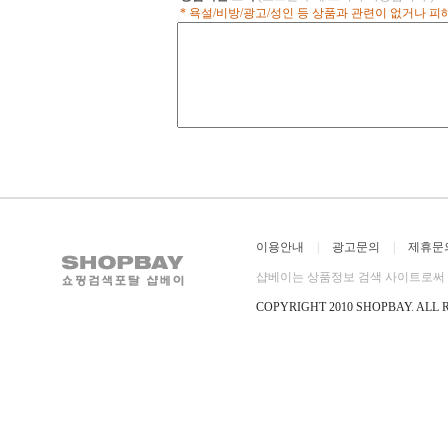
임을 제한함
* 욕설/비방/광고/성인 등 상품과 관련이 없거나 
10 g C07 60 60 cm 20 g C07 120 120
보장함 • 내
cm 40 g * 화면상으로 보이는 색상
벽 및 카라비
은 실제와 다소 차이가 있을 수 있
시킴 • 슬랙
습니다.
때 힘이 덜듬
을 느낄 수 
프를 사용하
수 있음 ■ 사
이머 및 확보
용하는 듯한 
으므로 사용
됨) ■ 제품성능
• 보빈개수 : 3
추락지탱 횟수 :
이용안내
|
광고문의
|
제휴문
• 스태틱 신장
샵베이는 상품정보 검색 사이트로써 직
COPYRIGHT 2010 SHOPBAY
.
ALL 