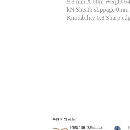
9.8 mm X 60m Weight 64 
kN Sheath slippage 0mm 
Knotability 0.8 Sharp ed
관련 인기 상품
[에델리드] 9.8mm Ea