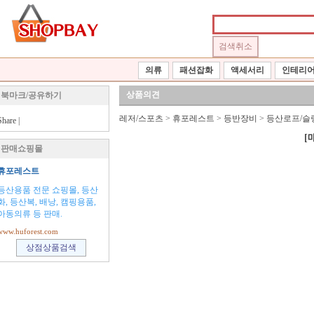
의류
패션잡화
액세서리
인테리
상품의견
북마크/공유하기
레저/스포츠
>
휴포레스트
>
등반장비
>
등산로프/슬
Share
|
[
판매쇼핑몰
휴포레스트
등산용품 전문 쇼핑몰, 등산
화, 등산복, 배낭, 캠핑용품,
아동의류 등 판매.
www.huforest.com