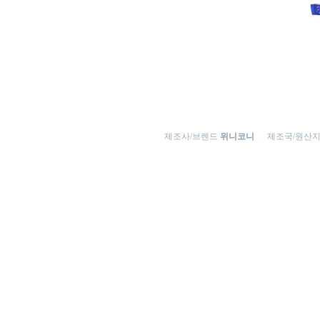
제조사/브렌드
위니코니
제조국/원산