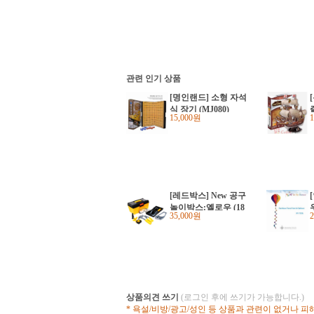
관련 인기 상품
[명인랜드] 소형 자석
식 장기 (MJ080)
15,000원
[레드박스] New 공구
놀이박스:옐로우 (18
35,000원
종 #65010-1)
상품의견 쓰기
(로그인 후에 쓰기가 가능합니다.)
* 욕설/비방/광고/성인 등 상품과 관련이 없거나 