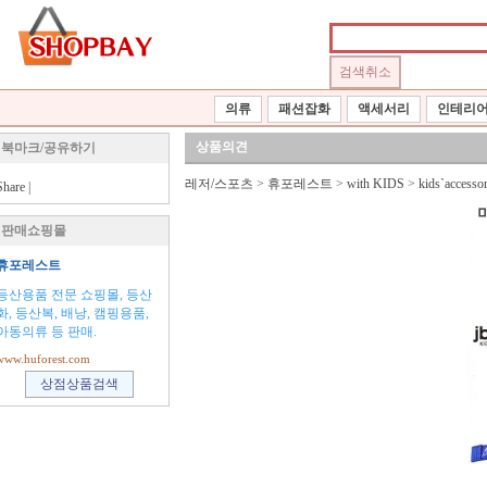
의류
패션잡화
액세서리
인테리
상품의견
북마크/공유하기
레저/스포츠
>
휴포레스트
>
with KIDS
>
kids`accessor
Share
|
판매쇼핑몰
휴포레스트
등산용품 전문 쇼핑몰, 등산
화, 등산복, 배낭, 캠핑용품,
아동의류 등 판매.
www.huforest.com