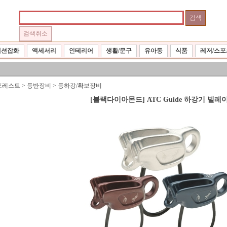
패션잡화
액세서리
인테리어
생활/문구
유아동
식품
레저/스포
포레스트
>
등반장비
>
등하강/확보장비
[블랙다이아몬드] ATC Guide 하강기 빌레