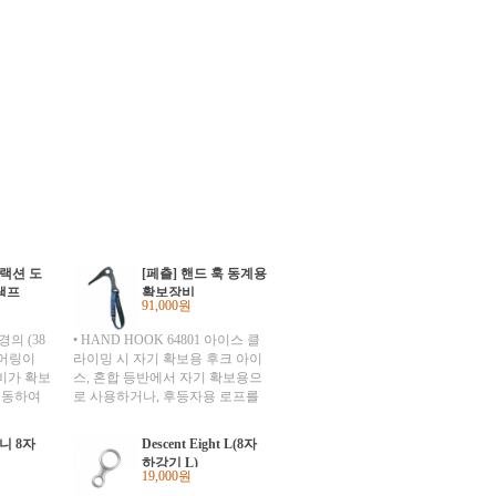
트랙션 도
[페츨] 핸드 훅 동계용
램프
확보장비
91,000원
의 (38
• HAND HOOK 64801 아이스 클
베어링이
라이밍 시 자기 확보용 후크 아이
비가 확보
스, 혼합 등반에서 자기 확보용으
이동하여
로 사용하거나, 후등자용 로프를
물에 젖
설치하기 위해 사용되는 수단. * 추
프를 잘
락으로부터 보호 받을 수 없음. *
니 8자
Descent Eight L(8자
 재질 캠
안정적인 훅-모양의 블레이드 * 톱
하강기 L)
자체 클
니 모양의 블레이드를 가지고 있어
19,000원
착 지점
아이스 크랙 안에 박을 수 있음. *