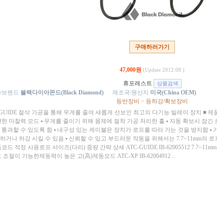
구매하러가기
47,000원
(Update 2012.08.)
휴포레스트
/브렌드
블랙다이아몬드(Black Diamond)
제조국/원산지
미국(China OEM)
등반장비
>
등하강/확보장비
C-GUIDE 절삭 가공을 통해 무게를 줄여 새롭게 선보인 최고의 다기능 빌레이 장치 ■ 
양한 마찰력 모드 ▪ 무게를 줄이기 위해 몸체에 절착 가공 처리한 홀 ▪ 자동 확보시 잠긴
 통과할 수 있도록 함 ▪ 내구성 있는 케이블은 장치가 로프를 따라 가는 것을 방지함 ▪
거나 하강 시킬 수 있음 ▪ 신뢰할 수 있고 부드러운 작동을 위해서는 7.7~11mm의 로프를 
코드 적정 사용로프 사이즈(다리) 중량 간략 상세 ATC-GUIDE IB-62005512 7.7~11
 조절이 가능한제동력이 높은 고(高)제동모드 ATC-XP IB-62004912 ..