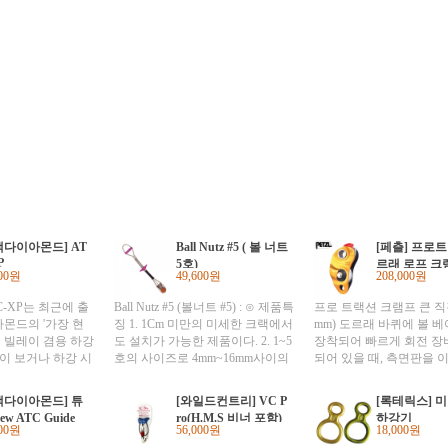
랙다이아몬드] AT
Ball Nutz #5 ( 볼 너트
[페츨] 프로
P
5호)
르래 로프 크
200원
49,600원
208,000원
TC-XP는 최근에 출
Ball Nutz #5 (볼너트 #5) : ⊙ 제품특
프로 트랙션 크램프 큰 직경
몬드의 '가장 현
징 1. 1Cm 미만의 미세한 크랙에서
mm) 도르래 바퀴에 볼 
 빌레이 겸용 하강
도 설치가 가능한 제품이다. 2. 1~5
장착되어 빠르게 회전 장
레이 보거나 하강 시
호의 사이즈로 4mm~16mm사이의
되어 있을 때, 측면판을 
도를 참으로 조절할
간격에 설치가 가능하다. 3. 기존의
로프를 통과시킬 수 있음 
가지 로프 직경에 따
확보용 캠종류가 커버 할수 없거나
고 얼거나 진흙이 묻은 로
랙다이아몬드] 튜
[와일드컨트리] VC P
[록테릭스] 미
 쓸 수 있습니다.
설치하기 힘든 곳에 설치가 ....가능
제동하기 위해, 크롬 도금
ew ATC Guide
ro(H.M.S 비너 포함)
하강기
블 로프로 빙벽을 할
하고 특히, 등반중 설치하기에 편
의 톱니가 기울어져 있고 
300원
56,000원
18,000원
루고 있는 이빨이
리하게 디자인되어 신속하고 안전
리닝 슬롯을 가짐 보조 부