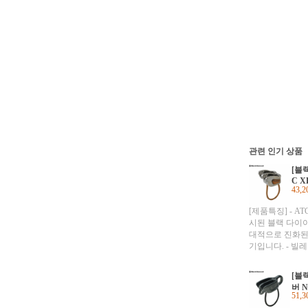
관련 인기 상품
[블
C X
43,
[제품특징] - A
시된 블랙 다이아
대적으로 진화된
기입니다. - 빌
에 마찰력의 정
수 있고, 여러 
[블
라 다른 마찰력을
버 N
- 가령 8mm 더
51,
때는, 굴곡을 이