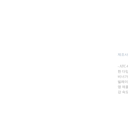
제조사
- AT
한 다
비너가
빌레이하
명 제품
강 속도