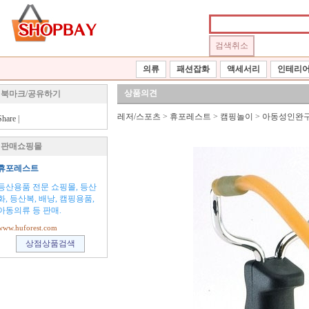
의류
패션잡화
액세서리
인테리
상품의견
북마크/공유하기
레저/스포츠
>
휴포레스트
>
캠핑놀이
>
아동성인완
Share
|
판매쇼핑몰
휴포레스트
등산용품 전문 쇼핑몰, 등산
화, 등산복, 배낭, 캠핑용품,
아동의류 등 판매.
www.huforest.com