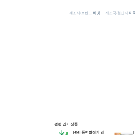
제조사/브렌드
바넷
제조국/원산지
미국
관련 인기 상품
[4M] 풍력발전기 만