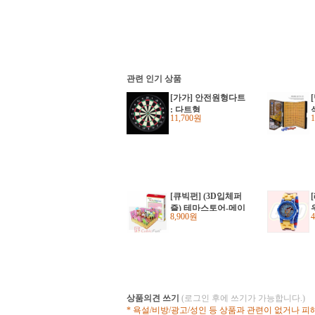
관련 인기 상품
[가가] 안전원형다트
: 다트형
11,700원
[큐빅펀] (3D입체퍼
즐) 테마스토어-메이
8,900원
6
메이 뷰티샵 (C079-01
H)
상품의견 쓰기
(로그인 후에 쓰기가 가능합니다.)
* 욕설/비방/광고/성인 등 상품과 관련이 없거나 