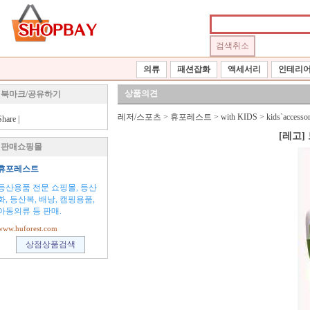
의류
패션잡화
액세서리
인테리
상품의견
북마크/공유하기
레저/스포츠
>
휴포레스트
>
with KIDS
>
kids`accessor
Share
|
[레고]
판매쇼핑몰
휴포레스트
등산용품 전문 쇼핑몰, 등산
화, 등산복, 배낭, 캠핑용품,
아동의류 등 판매.
www.huforest.com