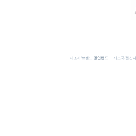
제조사/브렌드
명인랜드
제조국/원산