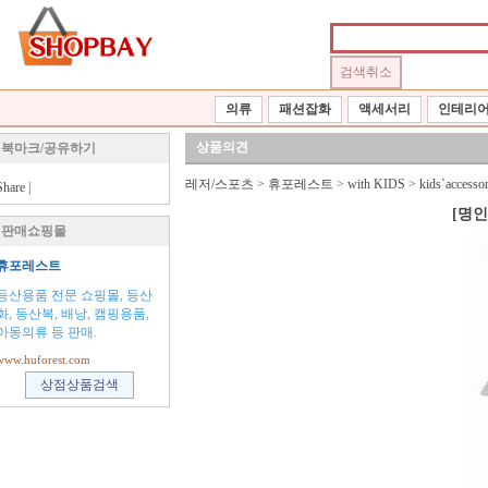
의류
패션잡화
액세서리
인테리
상품의견
북마크/공유하기
레저/스포츠
>
휴포레스트
>
with KIDS
>
kids`accessor
Share
|
[명인
판매쇼핑몰
휴포레스트
등산용품 전문 쇼핑몰, 등산
화, 등산복, 배낭, 캠핑용품,
아동의류 등 판매.
www.huforest.com