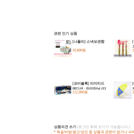
관련 인기 상품
[나폴리] 스낵보관함
19,800원
t
[코비블록] 리미티드
에디션 - 타이타닉 (#1
122,000원
912)
상품의견 쓰기
(로그인 후에 쓰기가 가능합니다.)
* 욕설/비방/광고/성인 등 상품과 관련이 없거나 