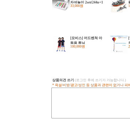
자석놀이 2set(244p+1
33,000원
10p)
[모비스] 어드벤쳐 아
동용 튜닉
100,000원
상품의견 쓰기
(로그인 후에 쓰기가 가능합니다.)
* 욕설/비방/광고/성인 등 상품과 관련이 없거나 