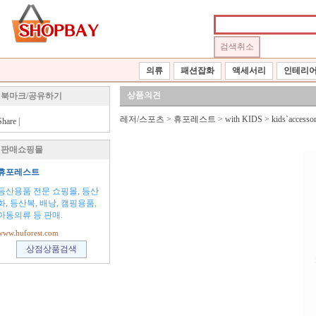
의류
패션잡화
액세서리
인테리
상품의견
북마크/공유하기
레저/스포츠
>
휴포레스트
>
with KIDS
>
kids`accessor
Share
|
판매쇼핑몰
휴포레스트
등산용품 전문 쇼핑몰, 등산
화, 등산복, 배낭, 캠핑용품,
아동의류 등 판매.
www.huforest.com