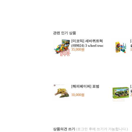
관련 인기 상품
[미코믹] 세바퀴트럭
(#89024) 3 wheel truc
35,000원
k
4
[해피페이퍼] 표범
10,000원
차
상품의견 쓰기
(로그인 후에 쓰기가 가능합니다.)