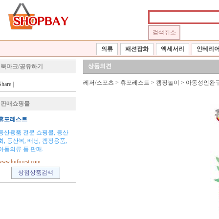
의류
패션잡화
액세서리
인테리
상품의견
북마크/공유하기
레저/스포츠
>
휴포레스트
>
캠핑놀이
>
아동성인완
Share
|
판매쇼핑몰
휴포레스트
등산용품 전문 쇼핑몰, 등산
화, 등산복, 배낭, 캠핑용품,
아동의류 등 판매.
www.huforest.com