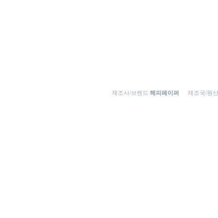
제조사/브렌드
해피페이퍼
제조국/원