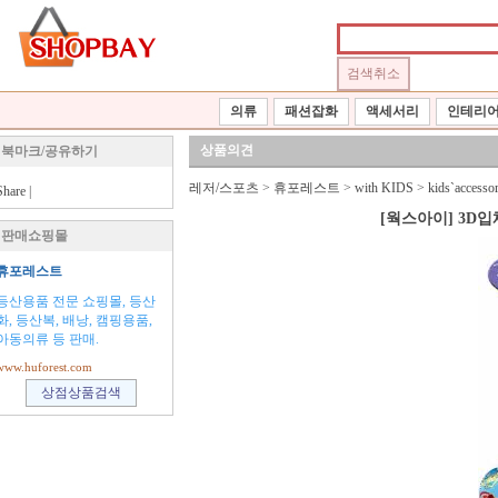
의류
패션잡화
액세서리
인테리
상품의견
북마크/공유하기
레저/스포츠
>
휴포레스트
>
with KIDS
>
kids`accessor
Share
|
[웍스아이] 3D입
판매쇼핑몰
휴포레스트
등산용품 전문 쇼핑몰, 등산
화, 등산복, 배낭, 캠핑용품,
아동의류 등 판매.
www.huforest.com