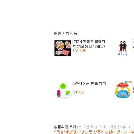
관련 인기 상품
[가가] 복불복 룰렛다
트 (7in1게임 #920327
17,100원
0)
[굿빈] New 빈토 디퍼
2,900원
상품의견 쓰기
(로그인 후에 쓰기가 가능합니다.)
* 욕설/비방/광고/성인 등 상품과 관련이 없거나 