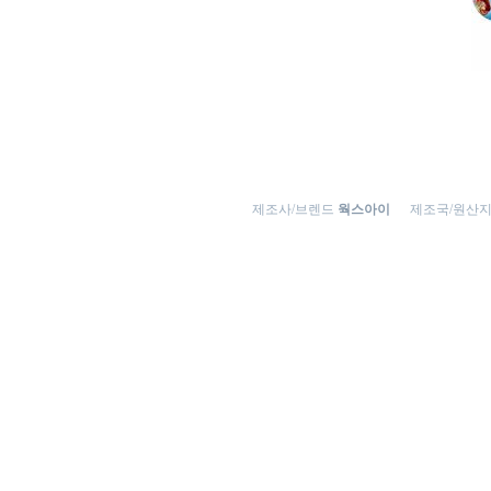
제조사/브렌드
웍스아이
제조국/원산