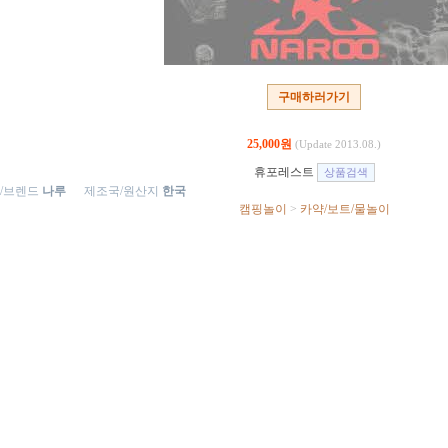
구매하러가기
25,000원
(Update 2013.08.)
휴포레스트
/브렌드
나루
제조국/원산지
한국
캠핑놀이
>
카약/보트/물놀이