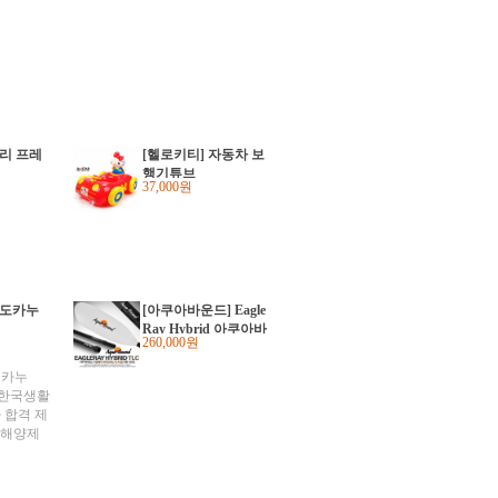
밀리 프레
[헬로키티] 자동차 보
행기튜브
37,000원
라도카누
[아쿠아바운드] Eagle
Ray Hybrid 아쿠아바
260,000원
운드 이글레이 하이
브리드 경량패들 화
 카누
이버글라스 블레이드
e ■ 한국생활
+ 카본 샤프트 패들
 합격 제
미국해양제
 북아메리
 이중 외
 기동성,