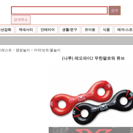
패션잡화
액세서리
인테리어
생활/문구
유아동
식품
레저/스포
포레스트
>
캠핑놀이
>
카약/보트/물놀이
[나루] 레오파이2 무한팔로워 튜브