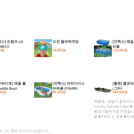
텍스] 손펌프 (소
도전 물벼락게임
[인텍스] 패
68612)
임풀
00원
18,000원
234,000원
투써미트] 패들 플
[인텍스] 파라다이스
[콜맨] 콜로
ddle float)
타원풀 (#56490)
(그린)
600원
88,000원
940,000원
제품명 : 세빌러 콜로라도
Sevyloe Colorado Cano
환경시험연구원 안전검사
품 ■ 2개의 노 포함 ■ 
조협회(NMMA)인증! ■
카 인디언 스타일, 견고한
(로그인 후에 쓰기가 가능합니다.)
피 구조, 뛰어난 안정성과