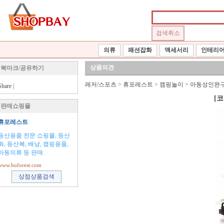
의류
패션잡화
액세서리
인테리
상품의견
북마크/공유하기
레저/스포츠
>
휴포레스트
>
캠핑놀이
>
아동성인완
Share
|
[코
판매쇼핑몰
휴포레스트
등산용품 전문 쇼핑몰, 등산
화, 등산복, 배낭, 캠핑용품,
아동의류 등 판매.
www.huforest.com