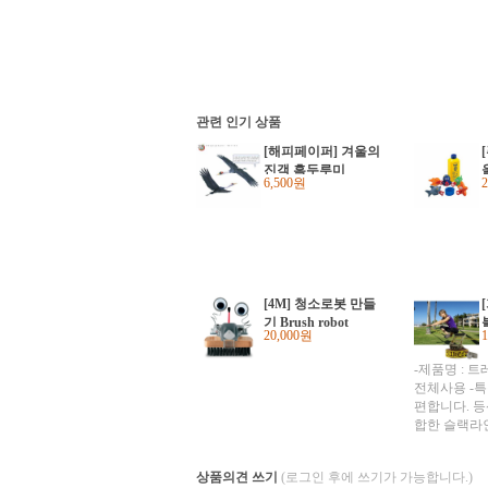
관련 인기 상품
[해피페이퍼] 겨울의
진객 흑두루미
6,500원
[4M] 청소로봇 만들
기 Brush robot
20,000원
-제품명 : 트
전체사용 -특
편합니다. 등
합한 슬랙라인입
x 5cm -최대하중
상품의견 쓰기
(로그인 후에 쓰기가 가능합니다.)