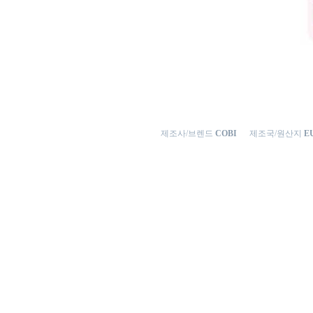
제조사/브렌드
COBI
제조국/원산지
EU