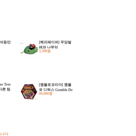
 석등만
[해피페이퍼] 무당벌
레와 나뭇잎
3,500원
ee Tree
[젬블로코리아] 젬블
다른 텀
로 디럭스 Gemblo De
44,000원
luxe (1인용 퍼즐게임
북 포함/한글설명서)
습니다.