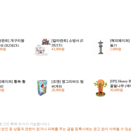
라판트] 개구리왕
[칼라판트] 소방서 (E
[해피페이퍼]
2821X)
 (D2502X)
들기
000원
43,000원
5,000원
[IPI] Honey B
피페이퍼] 황복·황
[조엔] 앵그리버드 팀
꿀벌나무 (색
리
버게임
00원
28,000원
30,000원
블링몽키~)
(로그인 후에 쓰기가 가능합니다.)
고/성인 등 상품과 관련이 없거나 피해를 주는 글을 등록시에는 경고 없이 삭제될 수 있