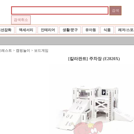
패션잡화
액세서리
인테리어
생활/문구
유아동
식품
레저/스포
포레스트
>
캠핑놀이
>
보드게임
[칼라판트] 주차장 (E2820X)