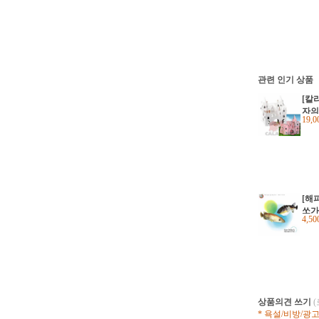
관련 인기 상품
[칼
자의성
19,
[해
쏘가
4,5
상품의견 쓰기
* 욕설/비방/광