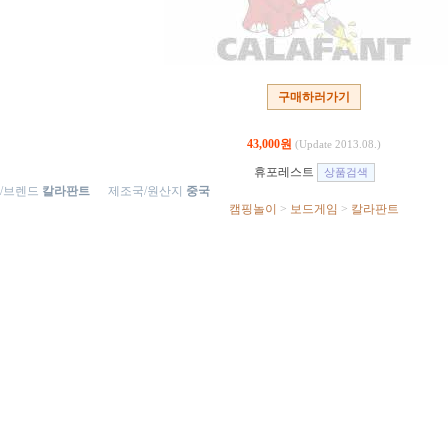
구매하러가기
43,000원
(Update 2013.08.)
휴포레스트
/브렌드
칼라판트
제조국/원산지
중국
캠핑놀이
>
보드게임
>
칼라판트