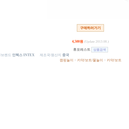
구매하러가기
4,500원
(Update 2013.08.)
휴포레스트
/브렌드
인텍스 INTEX
제조국/원산지
중국
캠핑놀이
>
카약/보트/물놀이
>
카약/보트