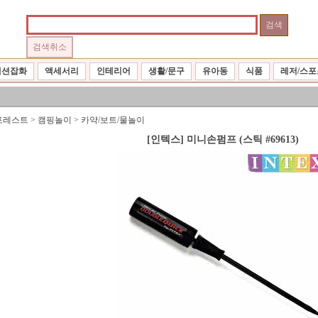
패션잡화
액세서리
인테리어
생활/문구
유아동
식품
레저/스포
포레스트
>
캠핑놀이
>
카약/보트/물놀이
[인텍스] 미니손펌프 (스틱 #69613)