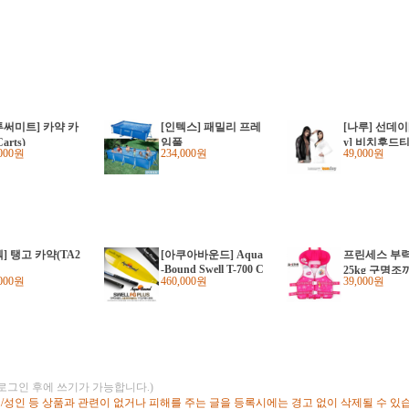
투써미트] 카약 카
[인텍스] 패밀리 프레
[나루] 선데이[
arts)
임풀
y] 비치후드
,000원
234,000원
49,000원
] 탱고 카약(TA2
[아쿠아바운드] Aqua
프린세스 부
-Bound Swell T-700 C
25kg 구명조
,000원
460,000원
39,000원
arbon Plus Shaft(225-
용
240cm) 아쿠아바운드
스웰 T-700카본 플러
스샤프트 경량패들
화이버글라스 패들
(로그인 후에 쓰기가 가능합니다.)
고/성인 등 상품과 관련이 없거나 피해를 주는 글을 등록시에는 경고 없이 삭제될 수 있