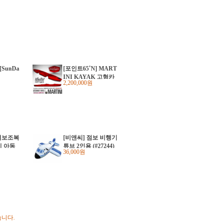
SunDa
[포인트65˚N] MART
티
INI KAYAK 고형카
2,200,000원
약 / 포인트65 마티니
텐덤 솔로 변경가능
카약
력보조복
[비앤씨] 점보 비행기
끼 아동
튜브 2인용 (#27244)
36,000원
습니다.