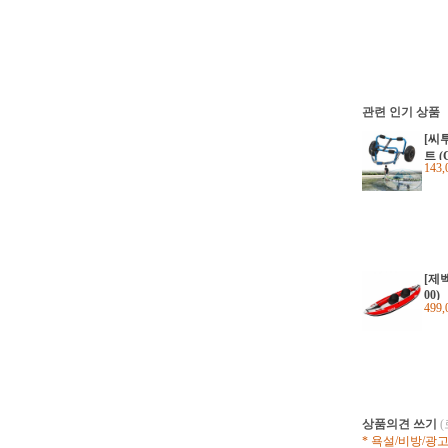
관련 인기 상품
[씨
트 (C
143
[제벡
00)
499
상품의견 쓰기
* 욕설/비방/광