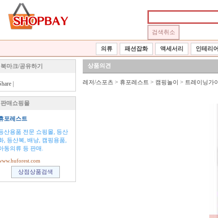
의류
패션잡화
액세서리
인테리
상품의견
북마크/공유하기
레저/스포츠
>
휴포레스트
>
캠핑놀이
>
트레이닝가
Share
|
판매쇼핑몰
휴포레스트
등산용품 전문 쇼핑몰, 등산
화, 등산복, 배낭, 캠핑용품,
아동의류 등 판매.
www.huforest.com