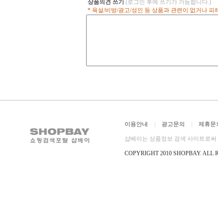
상품의견 쓰기
(로그인 후에 쓰기가 가능합니다.)
next 7 days Real-time intensity
Times 30-Lap
* 욕설/비방/광고/성인 등 상품과 관련이 없거나 
guidance during workout Recovery
Counter 24-H
time recommendation after exercise
Three Daily 
Motivational feedback messages
Weekend Alar
Suunto Dual Comfort Belt,
Backup Two T
compatible with most gym cardio
Setting Remin
equipment and Suunto Fitness
Backward Set
Solution Upload exercise data to
Date Display 
Movescoun
Lightweight R
for Easy
이용안내
|
광고문의
|
제휴문
샵베이는 상품정보 검색 사이트로써 직
COPYRIGHT 2010 SHOPBAY
.
ALL 