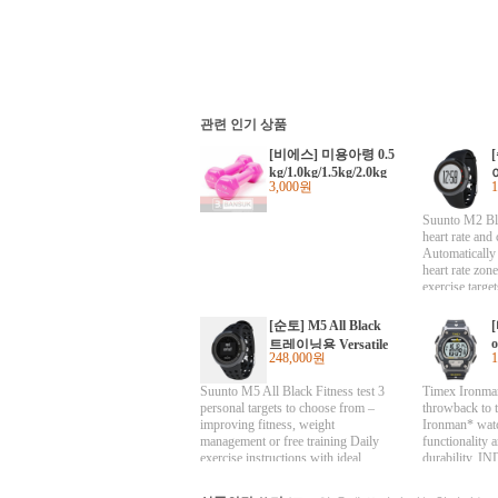
관련 인기 상품
[비에스] 미용아령 0.5
kg/1.0kg/1.5kg/2.0kg
3,000원
m
a
Suunto M2 Bla
heart rate and
Automatically
heart rate zon
exercise targ
with Suunto D
comfortable te
[순토] M5 All Black
with most gym
o
트레이닝용 Versatile
Suunto Fitnes
248,000원
guidance for multi-sp
languages: En
ort exercise
Italian, Germa
Suunto M5 All Black Fitness test 3
Timex Ironma
Swedish and F
personal targets to choose from –
throwback to t
comfortable mo
improving fitness, weight
Ironman* wat
heart rate and
management or free training Daily
functionality 
exercise instructions with ideal
durability. I
duration and intensity Automatically
with NIGHT
adapting exercise program for the
Chronograph w