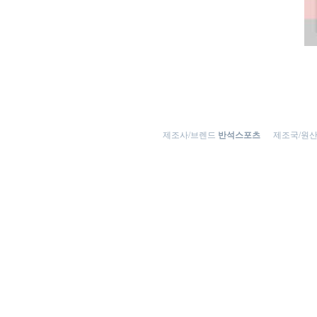
제조사/브렌드
반석스포츠
제조국/원