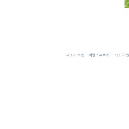
제조사/브렌드
라벤스부르거
제조국/