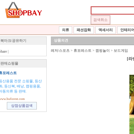
의류
패션잡화
액세서리
인테리
상품의견
북마크/공유하기
레저/스포츠
>
휴포레스트
>
캠핑놀이
>
보드게임
Share
|
[라
판매쇼핑몰
휴포레스트
등산용품 전문 쇼핑몰, 등산
화, 등산복, 배낭, 캠핑용품,
아동의류 등 판매.
www.huforest.com