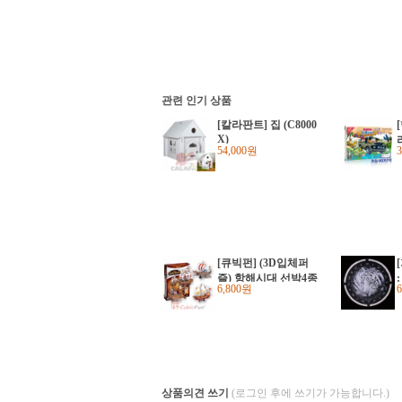
관련 인기 상품
[칼라판트] 집 (C8000
X)
54,000원
[큐빅펀] (3D입체퍼
즐) 항해시대 선박4종
6,800원
(T4001H)
상품의견 쓰기
(로그인 후에 쓰기가 가능합니다.)