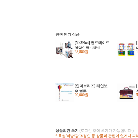
관련 인기 상품
[No3No4] 핸드메이드
양말인형 : 래빗
28,800원
9
[인더브리즈] 레인보
우 벌룬
29,000원
J
상품의견 쓰기
(로그인 후에 쓰기가 가능합니다.)
* 욕설/비방/광고/성인 등 상품과 관련이 없거나 