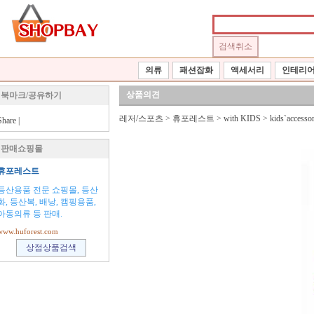
의류
패션잡화
액세서리
인테리
상품의견
북마크/공유하기
레저/스포츠
>
휴포레스트
>
with KIDS
>
kids`accessor
Share
|
판매쇼핑몰
휴포레스트
등산용품 전문 쇼핑몰, 등산
화, 등산복, 배낭, 캠핑용품,
아동의류 등 판매.
www.huforest.com