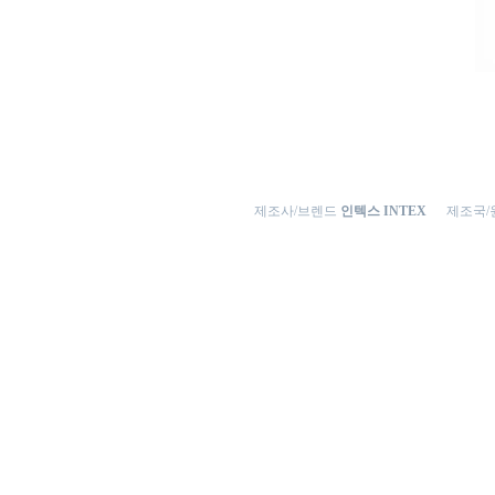
제조사/브렌드
인텍스 INTEX
제조국/