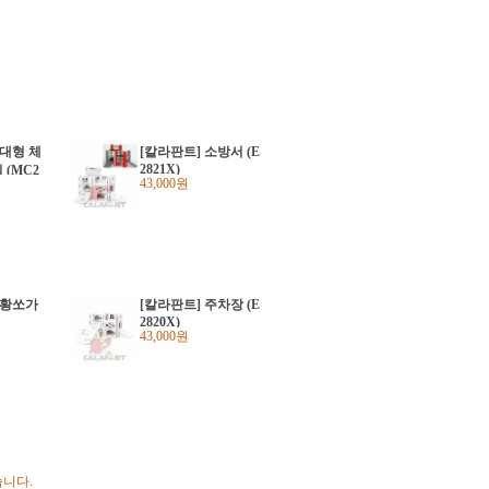
특대형 체
[칼라판트] 소방서 (E
2821X)
(MC2
43,000원
 황쏘가
[칼라판트] 주차장 (E
2820X)
43,000원
습니다.