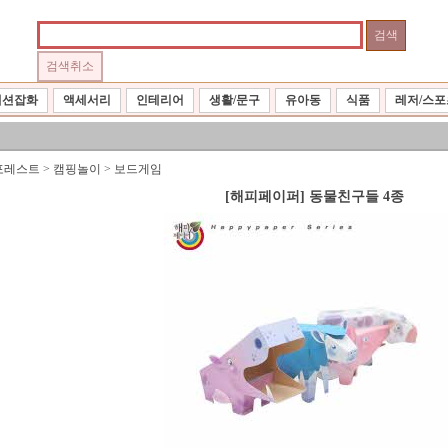
패션잡화
액세서리
인테리어
생활/문구
유아동
식품
레저/스포
포레스트
>
캠핑놀이
>
보드게임
[해피페이퍼] 동물친구들 4종