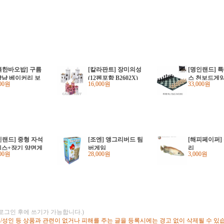
복한바오밥] 구름
[칼라판트] 장미의성
[명인랜드] 
냠냠 베이커리 보
(12펜포함 B2602X)
스 천보드게임 
700원
16,000원
33,000원
06)
임
인랜드] 중형 자석
[조엔] 앵그리버드 팀
[해피페이퍼]
체스+장기 양면게
버게임
리
000원
28,000원
3,000원
가방포함 MJ253)
(로그인 후에 쓰기가 가능합니다.)
고/성인 등 상품과 관련이 없거나 피해를 주는 글을 등록시에는 경고 없이 삭제될 수 있