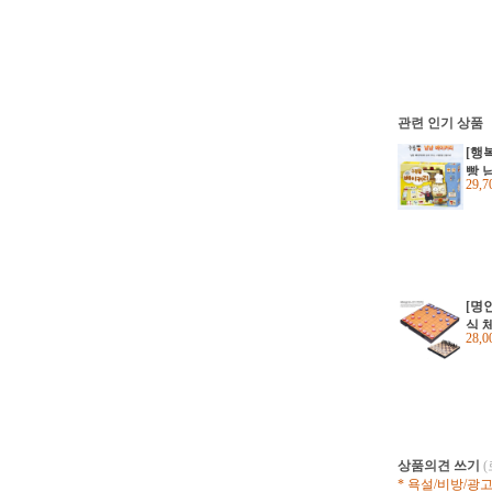
관련 인기 상품
[행
빵 
29,
드게
[명
식 
28,
임 (
상품의견 쓰기
* 욕설/비방/광