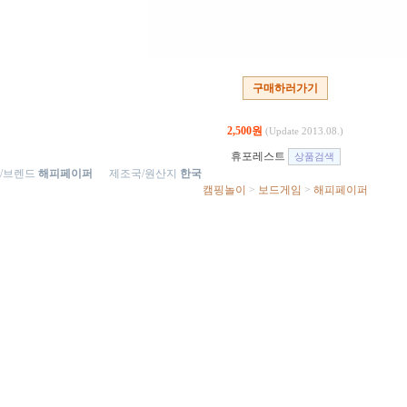
구매하러가기
2,500원
(Update 2013.08.)
휴포레스트
/브렌드
해피페이퍼
제조국/원산지
한국
캠핑놀이
>
보드게임
>
해피페이퍼