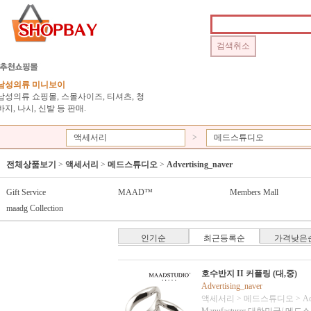
남성의류 미니보이
남성의류 쇼핑몰, 스몰사이즈, 티셔츠, 청
바지, 나시, 신발 등 판매.
액세서리
>
메드스튜디오
전체상품보기
>
액세서리
>
메드스튜디오
>
Advertising_naver
Gift Service
MAAD™
Members Mall
maadg Collection
인기순
최근등록순
가격낮은
호수반지 II 커플링 (대,중)
Advertising_naver
액세서리
>
메드스튜디오
>
Ad