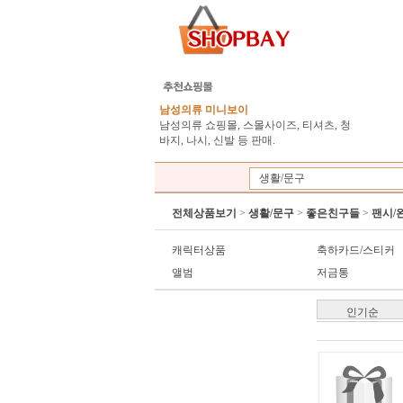
남성의류 미니보이
남성의류 쇼핑몰, 스몰사이즈, 티셔츠, 청
바지, 나시, 신발 등 판매.
생활/문구
전체상품보기
>
생활/문구
>
좋은친구들
>
팬시/
캐릭터상품
축하카드/스티커
앨범
저금통
인기순