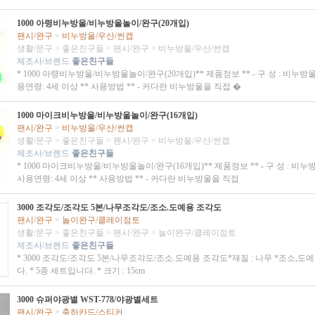
1000 아령비누방울/비누방울놀이/완구(20개입)
팬시/완구
>
비누방울/우산/썬캡
생활/문구
>
좋은친구들
>
팬시/완구
>
비누방울/우산/썬캡
제조사/브렌드
좋은친구들
* 1000 아령비누방울/비누방울놀이/완구(20개입)** 제품정보 ** - 구 성 : 비누방
용연령: 4세 이상 ** 사용방법 ** - 커다란 비누방울을 직접 �
1000 마이크비누방울/비누방울놀이/완구(16개입)
팬시/완구
>
비누방울/우산/썬캡
생활/문구
>
좋은친구들
>
팬시/완구
>
비누방울/우산/썬캡
제조사/브렌드
좋은친구들
* 1000 마이크비누방울/비누방울놀이/완구(16개입)** 제품정보 ** - 구 성 : 비누
사용연령: 4세 이상 ** 사용방법 ** - 커다란 비누방울을 직접
3000 조각도/조각도 5본/나무조각도/조소.도예용 조각도
팬시/완구
>
놀이완구/클레이점토
생활/문구
>
좋은친구들
>
팬시/완구
>
놀이완구/클레이점토
제조사/브렌드
좋은친구들
* 3000 조각도/조각도 5본/나무조각도/조소.도예용 조각도*재질 : 나무 *조소,도
다. * 5종 세트입니다. * 크기 : 15cm
3000 슈퍼야광별 WST-778/야광별세트
팬시/완구
>
축하카드/스티커