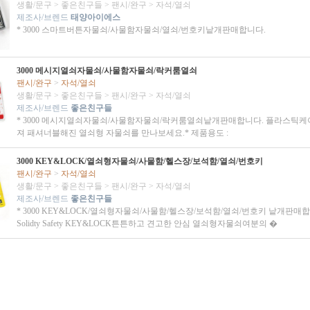
생활/문구
>
좋은친구들
>
팬시/완구
>
자석/열쇠
제조사/브렌드
태양아이에스
* 3000 스마트버튼자물쇠/사물함자물쇠/열쇠/번호키낱개판매합니다.
3000 메시지열쇠자물쇠/사물함자물쇠/락커룸열쇠
팬시/완구
>
자석/열쇠
생활/문구
>
좋은친구들
>
팬시/완구
>
자석/열쇠
제조사/브렌드
좋은친구들
* 3000 메시지열쇠자물쇠/사물함자물쇠/락커룸열쇠낱개판매합니다. 플라스틱케
져 패셔너블해진 열쇠형 자물쇠를 만나보세요.* 제품용도 :
3000 KEY&LOCK/열쇠형자물쇠/사물함/헬스장/보석함/열쇠/번호키
팬시/완구
>
자석/열쇠
생활/문구
>
좋은친구들
>
팬시/완구
>
자석/열쇠
제조사/브렌드
좋은친구들
* 3000 KEY&LOCK/열쇠형자물쇠/사물함/헬스장/보석함/열쇠/번호키 낱개판매합
Solidty Safety KEY&LOCK튼튼하고 견고한 안심 열쇠형자물쇠여분의 �