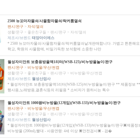
2500 뉴꼬마자물쇠/사물함자물쇠/락커룸열쇠
팬시/완구
>
자석/열쇠
생활/문구
>
좋은친구들
>
팬시/완구
>
자석/열쇠
제조사/브렌드
태양아이에스
* 2500 뉴꼬마자물쇠/사물함자물쇠/락커룸열쇠낱개판매합니다. 가볍고 튼튼해요!
학교, 학원의 사물함에, 비밀가득한 보석함에 소중한 나만
월성자이안트 보충용방울액1리터(WSB-125)/비누방울놀이/완구
팬시/완구
>
비누방울/우산/썬캡
생활/문구
>
좋은친구들
>
팬시/완구
>
비누방울/우산/썬캡
제조사/브렌드
월성산업사
* 월성자이안트 보충용방울액1리터(WSB-125)/비누방울놀이/완구 ** 제품정보 **
행사용,노래방용,결혼식등의 리필용 * 소비자가 원하시는 특수
월성자이안트 1000왕비누방울(12개입)(WSB-133)/비누방울놀이/완구
팬시/완구
>
비누방울/우산/썬캡
생활/문구
>
좋은친구들
>
팬시/완구
>
비누방울/우산/썬캡
제조사/브렌드
월성산업사
* 월성자이안트 1000왕비누방울(12개입)(WSB-133)/비누방울놀이/완구▣제품정보▣
비누방울 (200ml),빨대 - 사용연령: 4세 이상 ▣안전검사▣ - 검�