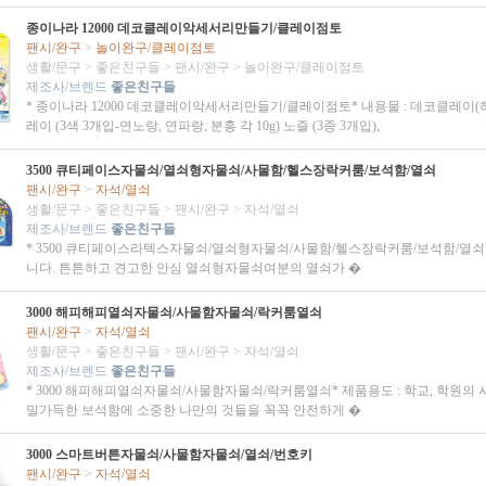
종이나라 12000 데코클레이악세서리만들기/클레이점토
팬시/완구
>
놀이완구/클레이점토
생활/문구
>
좋은친구들
>
팬시/완구
>
놀이완구/클레이점토
제조사/브렌드
좋은친구들
* 종이나라 12000 데코클레이악세서리만들기/클레이점토* 내용물 : 데코클레이(하
레이 (3색 3개입-연노랑, 연파랑, 분홍 각 10g) 노즐 (3종 3개입),
3500 큐티페이스자물쇠/열쇠형자물쇠/사물함/헬스장락커룸/보석함/열쇠
팬시/완구
>
자석/열쇠
생활/문구
>
좋은친구들
>
팬시/완구
>
자석/열쇠
제조사/브렌드
좋은친구들
* 3500 큐티페이스라텍스자물쇠/열쇠형자물쇠/사물함/헬스장락커룸/보석함/열
니다. 튼튼하고 견고한 안심 열쇠형자물쇠여분의 열쇠가 �
3000 해피해피열쇠자물쇠/사물함자물쇠/락커룸열쇠
팬시/완구
>
자석/열쇠
생활/문구
>
좋은친구들
>
팬시/완구
>
자석/열쇠
제조사/브렌드
좋은친구들
* 3000 해피해피열쇠자물쇠/사물함자물쇠/락커룸열쇠* 제품용도 : 학교, 학원의 
밀가득한 보석함에 소중한 나만의 것들을 꼭꼭 안전하게 �
3000 스마트버튼자물쇠/사물함자물쇠/열쇠/번호키
팬시/완구
>
자석/열쇠