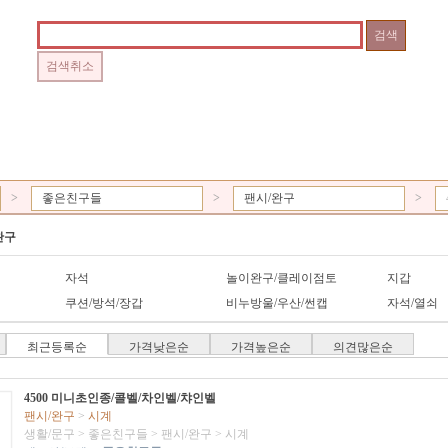
>
좋은친구들
>
팬시/완구
>
완구
자석
놀이완구/클레이점토
지갑
쿠션/방석/장갑
비누방울/우산/썬캡
자석/열쇠
최근등록순
가격낮은순
가격높은순
의견많은순
4500 미니초인종/콜벨/차인벨/챠인벨
팬시/완구
>
시계
생활/문구
>
좋은친구들
>
팬시/완구
>
시계