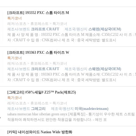
[크라프트] 193352 PXC 스톰 타이즈 M
특가코너
레저/스포츠
>
휴포레스트
>
특가코너
제조사/브렌드
크라프트 CRAFT
제조국/원산지
스웨덴(제삼국OEM)
제 품 사 양 제 품 명 : 193352 PXC 스톰 타이츠 M 제품소재: C350,C232 사 이 즈 :
자 : CRAFT 수 입 원 : CNK컴퍼니 제 조 국 : 중국 세탁방법: 별도표시
[크라프트] 193363 PXC 스톰 타이즈 W
특가코너
레저/스포츠
>
휴포레스트
>
특가코너
제조사/브렌드
크라프트 CRAFT
제조국/원산지
스웨덴(제삼국OEM)
제 품 사 양 제 품 명 : 193363 PXC 스톰 타이츠 W 제품소재: C350,C232 사 이 즈 :
자 : CRAFT 수 입 원 : CNK컴퍼니 제 조 국 : 중국 세탁방법: 별도표시
[그레고리] #50%세일# Z25™ Pack(제트25)
특가코너
레저/스포츠
>
휴포레스트
>
특가코너
제조사/브렌드
그레고리
제조국/원산지
미국(madeinvietnam)
sahara moroccan blue siberian green onyx [제품특징] - 통기성이 우수한 제트 
적용하여 쾌적하면서도 편안한 착용감을 자랑합니다. - 메인 포
[카믹] 내이션와이드 Nation Wide 방한화