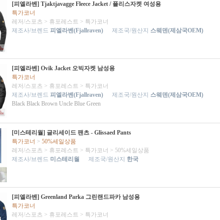
[피엘라벤] Tjaktjavagge Fleece Jacket / 플리스자켓 여성용
특가코너
레저/스포츠
>
휴포레스트
>
특가코너
제조사/브렌드
피엘라벤(Fjallraven)
제조국/원산지
스웨덴(제삼국OEM)
[피엘라벤] Ovik Jacket 오빅자켓 남성용
특가코너
레저/스포츠
>
휴포레스트
>
특가코너
제조사/브렌드
피엘라벤(Fjallraven)
제조국/원산지
스웨덴(제삼국OEM)
Black Black Brown Uncle Blue Green
[미스테리월] 글리세이드 팬츠 - Glissaed Pants
특가코너
>
50%세일상품
레저/스포츠
>
휴포레스트
>
특가코너
>
50%세일상품
제조사/브렌드
미스테리월
제조국/원산지
한국
[피엘라벤] Greenland Parka 그린랜드파카 남성용
특가코너
레저/스포츠
>
휴포레스트
>
특가코너