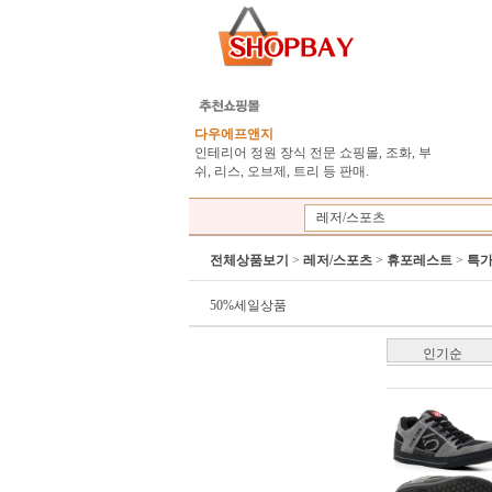
다우에프앤지
인테리어 정원 장식 전문 쇼핑몰, 조화, 부
쉬, 리스, 오브제, 트리 등 판매.
레저/스포츠
전체상품보기
>
레저/스포츠
>
휴포레스트
>
특
50%세일상품
인기순