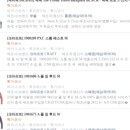
[닥터백 DR.BAG] 백팩 The Urban Travel Backpack BLACK - 맥북 프로 17인치
특가코너
레저/스포츠
>
휴포레스트
>
특가코너
제조사/브렌드
부쏠
제조국/원산지
홍콩(제삼국OEM)
재질 : 코듀라 치수 / 크기 : 34cm X 52cm X 15cm 제조사(수입자/병행수입) : ㈜아
한국 수입여부(Y/N) : N 취급시 주의사항 : 세탁시 손세탁 권장
[크라프트] 1900289 PXC 스톰 베스트 M
특가코너
레저/스포츠
>
휴포레스트
>
특가코너
제조사/브렌드
크라프트 CRAFT
제조국/원산지
스웨덴(제삼국OEM)
제 품 사 양 제 품 명 : 1900289 PXC 스톰 베스트 M 제품소재: C350,C232 사 이 즈 
조 자 : CRAFT 수 입 원 : CNK컴퍼니 제 조 국 : 베트남 세탁방법: 별도�
[크라프트] 1901680 A 풀 짚 후드 M
특가코너
레저/스포츠
>
휴포레스트
>
특가코너
제조사/브렌드
크라프트 CRAFT
제조국/원산지
스웨덴(제삼국OEM)
2336 블루 제품명 1901680 액티브 풀 짚 후드 M 소재 100% 폴리에스테르 사이즈 S,
산지 중국 제조원/수입원 CRAFT/CNK컴퍼니 제조년월 2012.6~ A/S CNK컴퍼�
[크라프트] 1901675 A 풀 짚 후드 W
특가코너
레저/스포츠
>
휴포레스트
>
특가코너