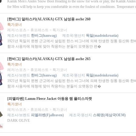
Kamik Men's Andes Snow Boot Heading to the snow for work or play, the Kamik Ande
for Men will help to keep you comfortable in even the foulest of conditions. Temperature r
[한바그] 알라스카(ALASKA) GTX 남성용 asche 260
특가코너
레저/스포츠
>
휴포레스트
>
특가코너
제조사/브렌드
한바그(hanwag)
제조국/원산지
독일(madeinkroatia)
1921년 독일의 뮌헨 근교에서 설립된 한스 바그너에 의해 탄생한 정통 등산화 한
함과 사용자에 체형에 맞아 착용하는 분들이 오랫동안 편�
[한바그] 알라스카(ALASKA) GTX 남성용 asche 265
특가코너
레저/스포츠
>
휴포레스트
>
특가코너
제조사/브렌드
한바그(hanwag)
제조국/원산지
독일(madeinkroatia)
1921년 독일의 뮌헨 근교에서 설립된 한스 바그너에 의해 탄생한 정통 등산화 한
함과 사용자에 체형에 맞아 착용하는 분들이 오랫동안 편�
[피엘라벤] Lamm Fleece Jacket 아동용 램 플리스자켓
특가코너
레저/스포츠
>
휴포레스트
>
특가코너
제조사/브렌드
피엘라벤(Fjallraven)
제조국/원산지
스웨덴(제삼국OEM)
DARK OLIVE