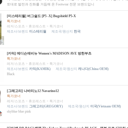
토대로 발전과 진화를 거듭해 온 Footwear 전문 브랜드입니
[미스테리월] 버그쉴드 [P5 -X] Bugshield P5-X
특가코너
레저/스포츠
>
휴포레스트
>
특가코너
제조사/브렌드
미스테리월
제조국/원산지
한국
[카믹] 메디슨에비뉴 Women's MADISON AVE 방한부츠
특가코너
레저/스포츠
>
휴포레스트
>
특가코너
제조사/브렌드
카믹(KAMIK)
제조국/원산지
캐나다(China OEM)
Black
[그레고리] 나바리노12 Navarino12
특가코너
레저/스포츠
>
휴포레스트
>
특가코너
제조사/브렌드
그레고리(GREGORY)
제조국/원산지
미국(Vietnam OEM)
skyblue blue pink