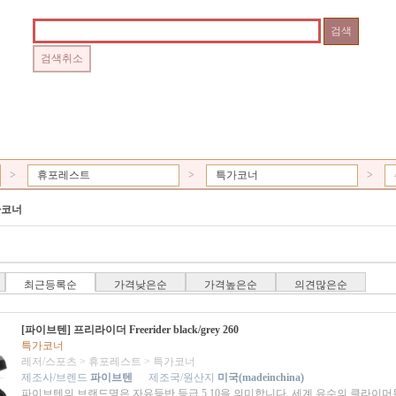
>
휴포레스트
>
특가코너
>
가코너
최근등록순
가격낮은순
가격높은순
의견많은순
[파이브텐] 프리라이더 Freerider black/grey 260
특가코너
레저/스포츠
>
휴포레스트
>
특가코너
제조사/브렌드
파이브텐
제조국/원산지
미국(madeinchina)
파이브텐의 브랜드명은 자유등반 등급 5.10을 의미합니다. 세계 유수의 클라이