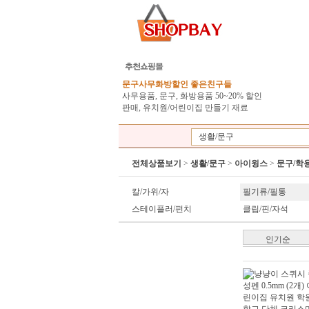
문구사무화방할인 좋은친구들
사무용품, 문구, 화방용품 50~20% 할인
판매, 유치원/어린이집 만들기 재료
생활/문구
전체상품보기
>
생활/문구
>
아이윙스
>
문구/학
칼/가위/자
필기류/필통
스테이플러/펀치
클립/핀/자석
인기순