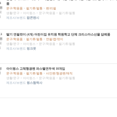
품
문구/학용품
>
필기류/필통
>
펜/리필
생활/문구
>
아이윙스
>
문구/학용품
>
필기류/필통
제조사/브렌드
팝콘팬시
딸기 연필깎이 (4개) 어린이집 유치원 학원학교 단체 크리스마스선물 답례품
문구/학용품
>
필기류/필통
>
연필/캡/깎이
생활/문구
>
아이윙스
>
문구/학용품
>
필기류/필통
제조사/브렌드
핑크풋
아이윙스 고체형광펜 파스텔연두색 10개입
문구/학용품
>
필기류/필통
>
사인펜/형광펜/매직
생활/문구
>
아이윙스
>
문구/학용품
>
필기류/필통
제조사/브렌드
윙스협력사