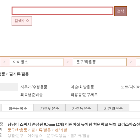
>
아이윙스
>
문구/학용품
>
용품
>
필기류/필통
지우개/수정용품
미술/화방용품
노트/다이
과목별준비물
학용품/문구세트
최근등록순
가격낮은순
가격높은순
의견많은순
냥냥이 스퀴시 중성펜 0.5mm (2개) 어린이집 유치원 학원학교 단체 크리스마스
문구/학용품
>
필기류/필통
>
펜/리필
생활/문구
>
아이윙스
>
문구/학용품
>
필기류/필통