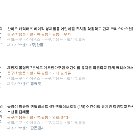
산리오 캐릭터즈 베이직 봉제필통 어린이집 유치원 학원학교 단체 크리스마스선
문구/학용품
>
필기류/필통
>
필통/파우치
생활/문구
>
아이윙스
>
문구/학용품
>
필기류/필통
제조사/브렌드
(주)한들
체인지 롤링펜 7본세트 데코펜다꾸펜 어린이집 유치원 학원학교 단체 크리스마
문구/학용품
>
필기류/필통
>
기타 필기류
생활/문구
>
아이윙스
>
문구/학용품
>
필기류/필통
제조사/브렌드
핑크풋
몰랑이 피규어 연필캡세트 4탄 연필심보호캡 (4개) 어린이집 유치원 학원학교 
스선물 답례품
문구/학용품
>
필기류/필통
>
연필/캡/깎이
생활/문구
>
아이윙스
>
문구/학용품
>
필기류/필통
제조사/브렌드
팝콘팬시