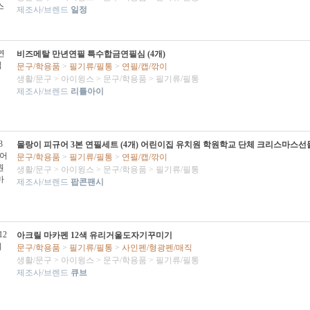
제조사/브렌드
일정
비즈메탈 만년연필 특수합금연필심 (4개)
문구/학용품
>
필기류/필통
>
연필/캡/깎이
생활/문구
>
아이윙스
>
문구/학용품
>
필기류/필통
제조사/브렌드
리틀아이
몰랑이 피규어 3본 연필세트 (4개) 어린이집 유치원 학원학교 단체 크리스마스선
문구/학용품
>
필기류/필통
>
연필/캡/깎이
생활/문구
>
아이윙스
>
문구/학용품
>
필기류/필통
제조사/브렌드
팝콘팬시
아크릴 마카펜 12색 유리거울도자기꾸미기
문구/학용품
>
필기류/필통
>
사인펜/형광펜/매직
생활/문구
>
아이윙스
>
문구/학용품
>
필기류/필통
제조사/브렌드
큐브