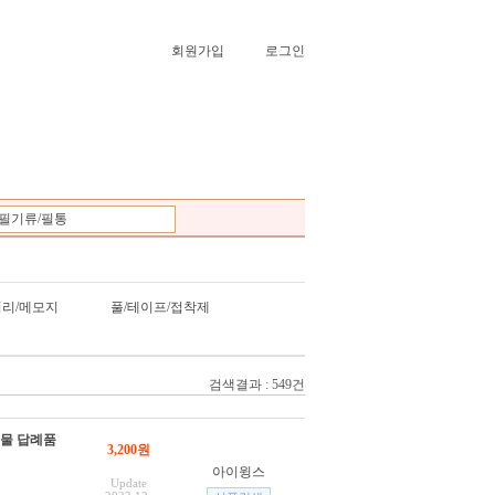
회원가입
로그인
필기류/필통
어리/메모지
풀/테이프/접착제
검색결과 : 549건
선물 답례품
3,200원
아이윙스
Update