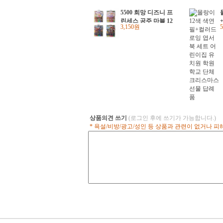
5500 희망 디즈니 프
린세스 공주 마블 12
3,150원
색 색연필 어린이 단
체선물
상품의견 쓰기
(로그인 후에 쓰기가 가능합니다.)
* 욕설/비방/광고/성인 등 상품과 관련이 없거나 