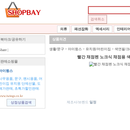
의류
패션잡화
액세서리
인테리
상품의견
북마크/공유하기
생활/문구
>
아이윙스
>
유치원/어린이집
>
색연필/
Share
|
빨간 채점펜 노크식 채점용 색
판매쇼핑몰
아이윙스
사무용품, 문구, 팬시용품, 어
린이집 유치원 단제선물, 도
매가판매, 초특가할인판매.
www.iwings.co.kr
제조사/브렌드
일정