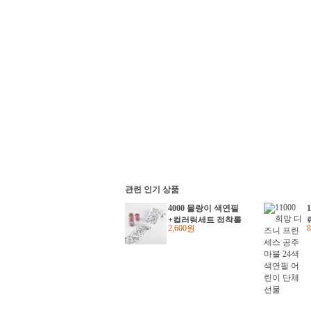
관련 인기 상품
4000 몰랑이 색연필
+컬러링세트 접착롤
2,600원
링페이퍼 벽그림 색
칠공부 (2개) 어린이
집 유치원 학원학교
단체 크리스마스선물
답례품