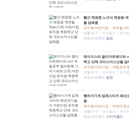
빨간 채점펜 노크식 채점용 색
물 답례품
유치원/어린이집
>
색연필/크
생활/문구
>
아이윙스
>
유치원
제조사/브렌드
일정
레이지스타 멀티아트페이퍼 ve
학교 단체 크리스마스선물 답
유치원/어린이집
>
색칠공부/
생활/문구
>
아이윙스
>
유치원
제조사/브렌드
일정
햄버거가게 입체스티커 패션코
품
유치원/어린이집
>
캐릭터/칭
생활/문구
>
아이윙스
>
유치원
제조사/브렌드
스티커월드