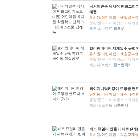
낙서의민족 낙서장 만화그리기
례품
유치원/어린이집
>
색칠공부/
생활/문구
>
아이윙스
>
유치원
제조사/브렌드
핑크풋
컬러링페이퍼 세계일주 유럽
유치원/어린이집
>
색칠공부/
생활/문구
>
아이윙스
>
유치원
제조사/브렌드
윙스협력사
헤이지니럭키강이 트윙클 핸드백
유치원/어린이집
>
캐릭터/칭
생활/문구
>
아이윙스
>
유치원
제조사/브렌드
금홍팬시
비즈 쥬얼리 만들기 세트 (4
유치원/어린이집
>
학습교재/공