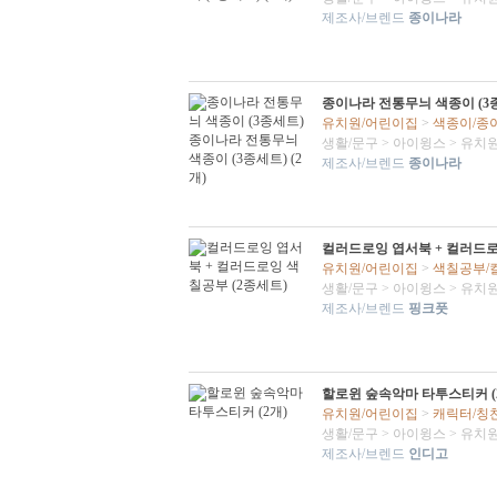
제조사/브렌드
종이나라
종이나라 전통무늬 색종이 (3종
유치원/어린이집
>
색종이/종
생활/문구
>
아이윙스
>
유치원
제조사/브렌드
종이나라
컬러드로잉 엽서북 + 컬러드로
유치원/어린이집
>
색칠공부/
생활/문구
>
아이윙스
>
유치원
제조사/브렌드
핑크풋
할로윈 숲속악마 타투스티커 (
유치원/어린이집
>
캐릭터/칭
생활/문구
>
아이윙스
>
유치원
제조사/브렌드
인디고