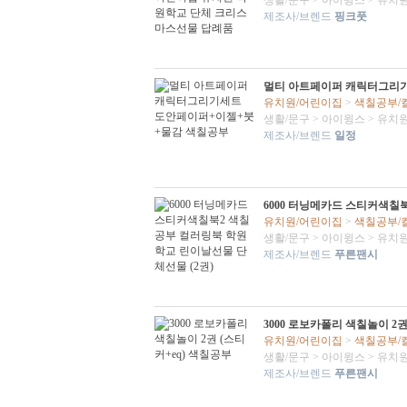
생활/문구
>
아이윙스
>
유치원
제조사/브렌드
핑크풋
멀티 아트페이퍼 캐릭터그리
유치원/어린이집
>
색칠공부/
생활/문구
>
아이윙스
>
유치원
제조사/브렌드
일정
6000 터닝메카드 스티커색칠
유치원/어린이집
>
색칠공부/
생활/문구
>
아이윙스
>
유치원
제조사/브렌드
푸른팬시
3000 로보카폴리 색칠놀이 2권
유치원/어린이집
>
색칠공부/
생활/문구
>
아이윙스
>
유치원
제조사/브렌드
푸른팬시