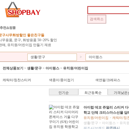
문구사무화방할인 좋은친구들
사무용품, 문구, 화방용품 50~20% 할인
판매, 유치원/어린이집 만들기 재료
생활/문구
>
아이윙스
전체상품보기
>
생활/문구
>
아이윙스
>
유치원/어린이집
캐릭터/칭찬스티커
색종이/종이접기
색연필/크레파스
인기순
최근등록순
가격낮은
아이럽 데코 쥬얼리 스티커 다
학교 단체 크리스마스선물 답
유치원/어린이집
>
캐릭터/칭
생활/문구
>
아이윙스
>
유치원
제조사/브렌드
팝콘팬시