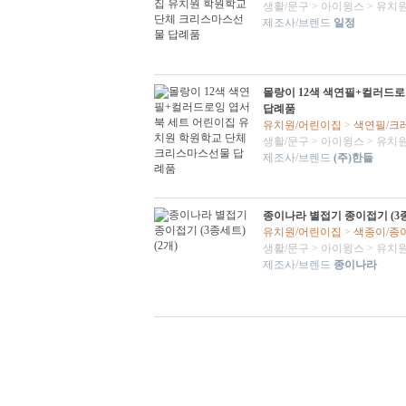
생활/문구
>
아이윙스
>
유치원
제조사/브렌드
일정
몰랑이 12색 색연필+컬러드
답례품
유치원/어린이집
>
색연필/크
생활/문구
>
아이윙스
>
유치원
제조사/브렌드
(주)한들
종이나라 별접기 종이접기 (3종
유치원/어린이집
>
색종이/종
생활/문구
>
아이윙스
>
유치원
제조사/브렌드
종이나라