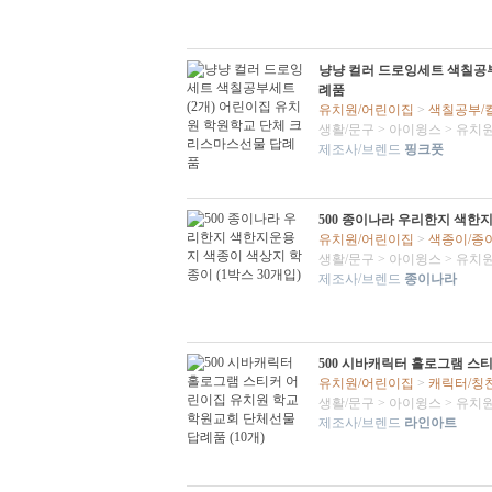
냥냥 컬러 드로잉세트 색칠공부
례품
유치원/어린이집
>
색칠공부/
생활/문구
>
아이윙스
>
유치원
제조사/브렌드
핑크풋
500 종이나라 우리한지 색한지
유치원/어린이집
>
색종이/종
생활/문구
>
아이윙스
>
유치원
제조사/브렌드
종이나라
500 시바캐릭터 홀로그램 스
유치원/어린이집
>
캐릭터/칭
생활/문구
>
아이윙스
>
유치원
제조사/브렌드
라인아트