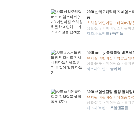
2000 산리오캐릭터즈 네임스
품
유치원/어린이집
>
캐릭터/칭
생활/문구
>
아이윙스
>
유치원
제조사/브렌드
(주)한들
5000 nrt diy 블링블링
유치원/어린이집
>
학습교재/공
생활/문구
>
아이윙스
>
유치원
제조사/브렌드
놀이터
3000 쓰임엔끌림 힐링 컬러링북
유치원/어린이집
>
색칠공부/
생활/문구
>
아이윙스
>
유치원
제조사/브렌드
쓰임엔끌림