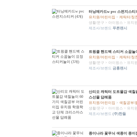
터닝메카드w pvc 스펀지스티커
유치원/어린이집
>
캐릭터/칭
생활/문구
>
아이윙스
>
유치원
제조사/브렌드
푸른팬시
트윙클 핸드백 스티커 소꿉놀이
유치원/어린이집
>
캐릭터/칭
생활/문구
>
아이윙스
>
유치원
제조사/브렌드
금홍팬시
산리오 캐릭터 도트물감 색칠
스선물 답례품
유치원/어린이집
>
색칠공부/
생활/문구
>
아이윙스
>
유치원
제조사/브렌드
(주)한들
종이나라 꽃무늬 색종이 종이접기 