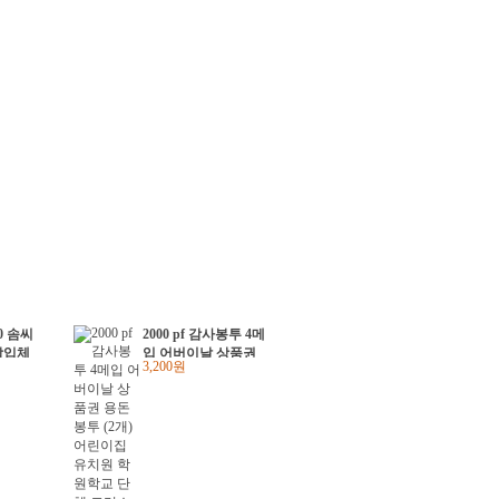
0 솜씨
2000 pf 감사봉투 4메
각입체
입 어버이날 상품권
3,200원
(3개)
용돈봉투 (2개) 어린
이집 유치원 학원학
교 단체 크리스마스
선물 답례품