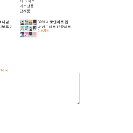
0 나날
3000 시로앤마로 엽
지봉투 2
서카드세트 12종세트
1,800원
(2개)
습니다.