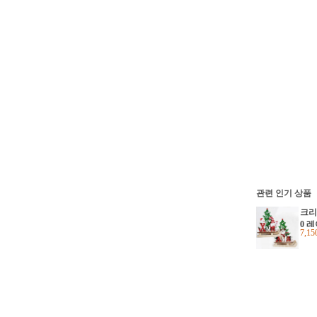
관련 인기 상품
크리
0 
7,1
장식
람 