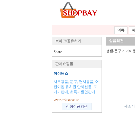
의류
상품의견
북마크/공유하기
생활/문구
>
아이
Share
|
판매쇼핑몰
아이윙스
사무용품, 문구, 팬시용품, 어
린이집 유치원 단제선물, 도
매가판매, 초특가할인판매.
www.iwings.co.kr
제조사