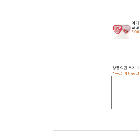
아이
틴케
3,0
지지
스
상품의견 쓰기
* 욕설/비방/광