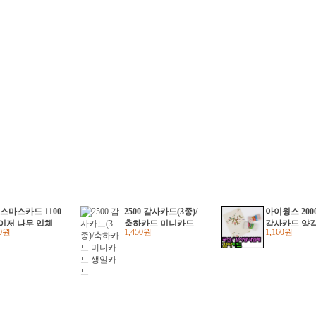
스마스카드 1100
2500 감사카드(3종)/
아이윙스 200
레이저 나무 입체
축하카드 미니카드
감사카드 양
50원
1,450원
1,160원
카드 산타 눈사
생일카드
사랑감사축하 
루돌프