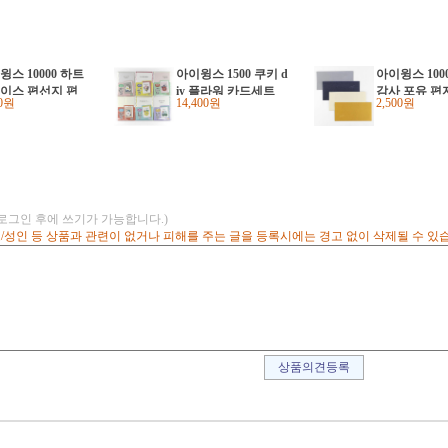
윙스 10000 하트
아이윙스 1500 쿠키 d
아이윙스 100
이스 편선지 편
iy 플라워 카드세트
감사 포유 편
00원
14,400원
2,500원
세트 다용도케이
입체카드만들기 (24
매입 (6개)
개입)
(로그인 후에 쓰기가 가능합니다.)
고/성인 등 상품과 관련이 없거나 피해를 주는 글을 등록시에는 경고 없이 삭제될 수 있