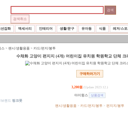
패션잡화
액세서리
인테리어
생활/문구
유아동
식품
레저/스포
윙스
>
팬시/생활용품
>
카드/편지/봉투
수채화 고양이 편지지 (4개) 어린이집 유치원 학원학교 단체 
구매하러가기
3,200원
(Update 2023.12.)
아이윙스
/브렌드
핑크풋
팬시/생활용품
>
카드/편지/봉투
>
편지지/봉투