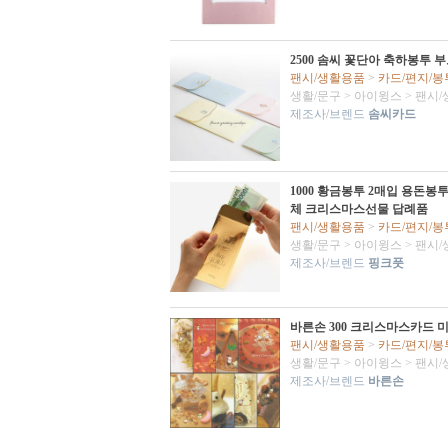
2500 솜씨 꽃단아 축하봉투 
팬시/생활용품
>
카드/편지/봉
생활/문구
>
아이윙스
>
팬시/
제조사/브렌드
솜씨카드
1000 황금봉투 2매입 용돈봉
체 크리스마스선물 답례품
팬시/생활용품
>
카드/편지/봉
생활/문구
>
아이윙스
>
팬시/
제조사/브렌드
핑크풋
바른손 300 크리스마스카드 미
팬시/생활용품
>
카드/편지/봉
생활/문구
>
아이윙스
>
팬시/
제조사/브렌드
바른손