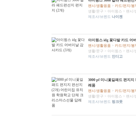
아이윙스 3000 칼라 패드편선지
팬시/생활용품
>
카드/편지/봉
생활/문구
>
아이윙스
>
팬시/
제조사/브렌드
나이젠
아이윙스 idg 꽃다발 카드 어
팬시/생활용품
>
카드/편지/봉
생활/문구
>
아이윙스
>
팬시/
제조사/브렌드
인디고
3000 pf 미니꽃길패드 편지
례품
팬시/생활용품
>
카드/편지/봉
생활/문구
>
아이윙스
>
팬시/
제조사/브렌드
핑크풋