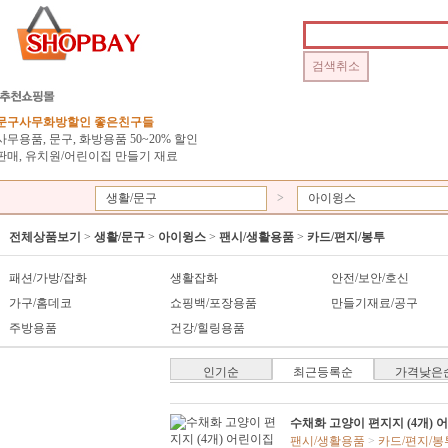
문구사무화방할인 좋은친구들
사무용품, 문구, 화방용품 50~20% 할인
판매, 유치원/어린이집 만들기 재료
생활/문구
>
아이윙스
전체상품보기
>
생활/문구
>
아이윙스
>
팬시/생활용품
>
카드/편지/봉투
패션/가방/잡화
생활잡화
안전/보안/호신
가구/홈데코
쇼핑백/포장용품
만들기재료/공구
주방용품
건강/힐링용품
인기순
최근등록순
가격낮은
수채화 고양이 편지지 (4개)
팬시/생활용품
>
카드/편지/봉