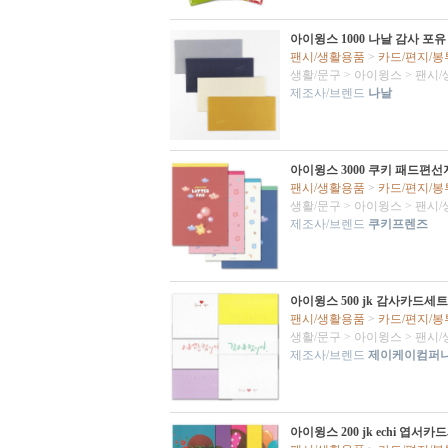
아이윙스 1000 나날 감사 포유
팬시/생활용품
>
카드/편지/봉
생활/문구
>
아이윙스
>
팬시/
제조사/브렌드
나날
아이윙스 3000 쿠키 패드편선지
팬시/생활용품
>
카드/편지/봉
생활/문구
>
아이윙스
>
팬시/
제조사/브렌드
쿠키프렌즈
아이윙스 500 jk 감사카드세트 
팬시/생활용품
>
카드/편지/봉
생활/문구
>
아이윙스
>
팬시/
제조사/브렌드
제이케이컴퍼
아이윙스 200 jk echi 엽서카드