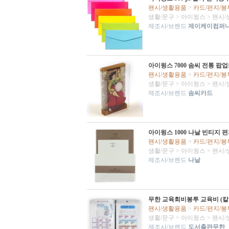
팬시/생활용품
>
카드/편지/봉
생활/문구
>
아이윙스
>
팬시/
제조사/브렌드
제이케이컴퍼
아이윙스 7000 솜씨 전통 팝
팬시/생활용품
>
카드/편지/봉
생활/문구
>
아이윙스
>
팬시/
제조사/브렌드
솜씨카드
아이윙스 1000 나날 빈티지 편
팬시/생활용품
>
카드/편지/봉
생활/문구
>
아이윙스
>
팬시/
제조사/브렌드
나날
무한 교육회비봉투 교육비 (칼라
팬시/생활용품
>
카드/편지/봉
생활/문구
>
아이윙스
>
팬시/
제조사/브렌드
도서출판무한