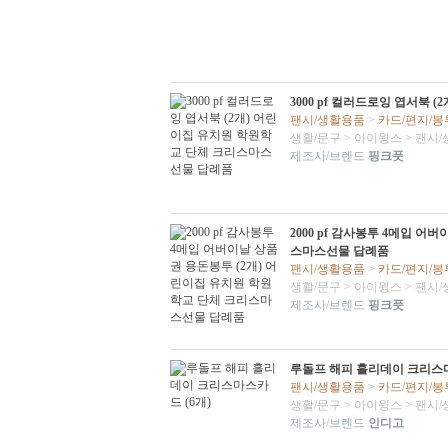
3000 pf 컬러드로잉 엽서북
팬시/생활용품
>
카드/편지/봉
생활/문구
>
아이윙스
>
팬시/
제조사/브렌드
핑크풋
2000 pf 감사봉투 4메입 
스마스선물 답례품
팬시/생활용품
>
카드/편지/봉
생활/문구
>
아이윙스
>
팬시/
제조사/브렌드
핑크풋
루돌프 해피 홀리데이 크리스마
팬시/생활용품
>
카드/편지/봉
생활/문구
>
아이윙스
>
팬시/
제조사/브렌드
인디고