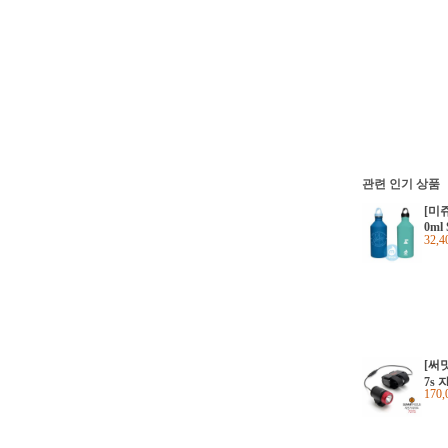
관련 인기 상품
[미쥬]
0ml 
32,
w/lo
[써밋
7s
170