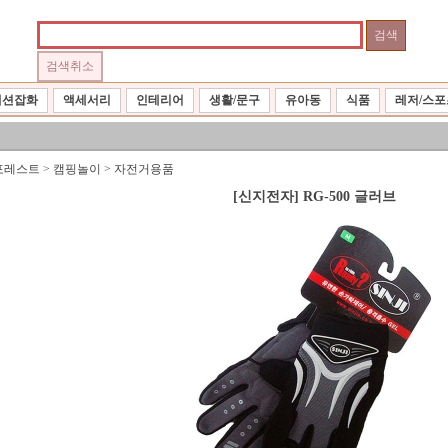
패션잡화
액세서리
인테리어
생활/문구
유아동
식품
레저/스포
포레스트
>
캠핑놀이
>
자전거용품
[신지전자] RG-500 글러브