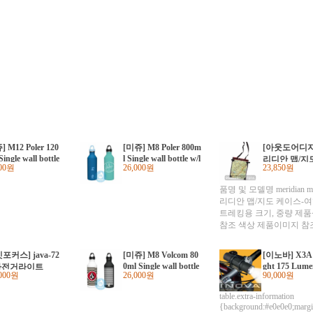
 M12 Poler 120
[미쥬] M8 Poler 800m
[아웃도어디자
Single wall bottle
l Single wall bottle w/l
리디안 맵/지
400원
26,000원
23,850원
op cap
oop cap
품명 및 모델명 meridian ma
리디안 맵/지도 케이스-여
트레킹용 크기, 중량 제
참조 색상 제품이미지 참
제품상세정보 참조 제품 
상세정보 참조 동일모델
포커스] java-72
[미쥬] M8 Volcom 80
[이노바] X3A B
월 2012 제조자/수입자 
0ml Single wall bottle
ght 175 Lume
 자전거라이트
제조국 CHINA 상품별 
,000원
26,000원
90,000원
w/loop cap
제품상세정보 참조 품질
구입 후 1주일 이내 사용
table.extra-information
{background:#e0e0e0;margi
한해 교환/반품가능 A/S