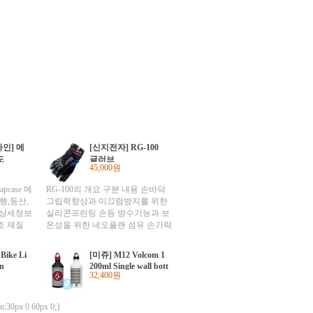
인] 메
[신지전자] RG-100
도
글러브
45,000원
pcase 메
RG-100의 개요 구분 내용 손바닥
행,등산,
그립력향상과 미끄럼방지를 위한
품상세정보
실리콘프린팅 손등 방수기능과 보
조 재질
온성을 위한 네오플랜 섬유 손가락
구성 제품
부위 쉬운 손가락동작을 위한 마이
의 출시년
크로피버 섬유 내부소재 땀의 방출
ike Li
[미쥬] M12 Volcom 1
오디파크
과 보온을 위한 멤브레인섬유 / 폴
n
200ml Single wall bott
세부 사양
라폴리스섬유 탈장착방법 지퍼스
32,400원
le w/loop cap
보증기준
타일 출시년도 2009년 10월 사이즈
전 상품에
M-L-XL 정찰가 50,000원 RG-100
n:30px 0 60px 0;}
 책임자와
의 특징 땀을 닦기 위한 Terry소재