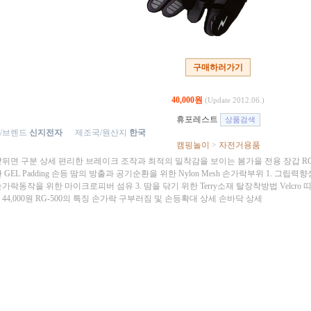
구매하러가기
40,000원
(Update 2012.06.)
휴포레스트
/브렌드
신지전자
제조국/원산지
한국
캠핑놀이
>
자전거용품
앞뒤면 구분 상세 편리한 브레이크 조작과 최적의 밀착감을 보이는 봄가을 전용 장갑 RG
 GEL Padding 손등 땀의 방출과 공기순환을 위한 Nylon Mesh 손가락부위 1. 그
가락동작을 위한 마이크로피버 섬유 3. 땀을 닦기 위한 Terry소재 탈장착방법 Velcro 띠 
44,000원 RG-500의 특징 손가락 구부러짐 및 손등확대 상세 손바닥 상세