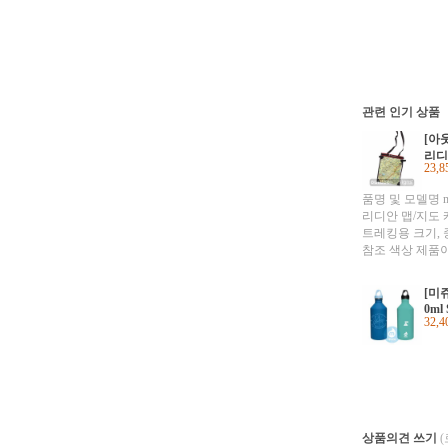
관련 인기 상품
[아
리디
23,
품명 및 모델명 mer
리디안 맵/지도 
트레킹용 크기,
참조 색상 제품
제품상세정보 참
상세정보 참조 
[미쥬]
월 2012 제조
0ml 
제조국 CHINA
32,
w/lo
제품상세정보 
구입 후 1주일 
한해 교환/반품가
전화번호 아웃
02-2045-7033
상품의견 쓰기