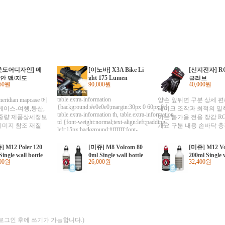
웃도어디자인] 메
[이노바] X3A Bike Li
[신지전자] RG
ght 175 Lumen
안 맵/지도
글러브
850원
90,000원
40,000원
table.extra-information
idian mapcase 메
양손 앞뒤면 구분 상세 편
{background:#e0e0e0;margin:30px 0 60px 0;}
케이스-여행,등산,
레이크 조작과 최적의 밀
table.extra-information th, table.extra-information
 중량 제품상세정보
이는 봄가을 전용 장갑 RG
td {font-weight:normal;text-align:left;padding-
이미지 참조 재질
개요 구분 내용 손바닥 
left:15px;background:#ffffff;font-
조 제품 구성 제품
위한 GEL Padding 손등
family:Dotum;font-size:11px;height:28px;}
동일모델의 출시년
과 공기순환을 위한 Nylon 
table.extra-information th
 M12 Poler 120
[미쥬] M8 Volcom 80
[미쥬] M12 Vo
자/수입자 오디파크
가락부위 1. 그립력향상
{width:15%;background:#f5f5f5;color:#515151;}
Single wall bottle
0ml Single wall bottle
200ml Single w
 상품별 세부 사양
table.extra-information td
방지를 위한 실리콘프린팅 
400원
26,000원
32,400원
op cap
w/loop cap
le w/loop cap
{width:35%;color:#666666;} 수입원 올레캠프
참조 품질보증기준
손가락동작을 위한 마이
AS 올레캠프/휴포레스트
이내 사용전 상품에
섬유 3. 땀을 닦기 위한 Te
능 A/S 책임자와
탈장착방법 Velcro 띠 
도어파크 노종일
2010년 2월 사이즈 S-M-
가 44,000원 RG-500의
구부러짐 및 손등확대 상
상세
(로그인 후에 쓰기가 가능합니다.)