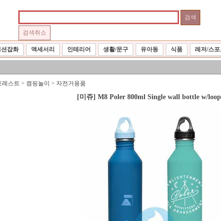
패션잡화
액세서리
인테리어
생활/문구
유아동
식품
레저/스포
포레스트
>
캠핑놀이
>
자전거용품
[미쥬] M8 Poler 800ml Single wall bottle w/loop