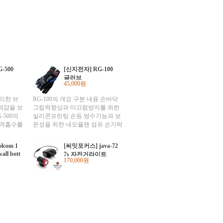
-500
[신지전자] RG-100
글러브
45,000원
리한 브
RG-100의 개요 구분 내용 손바닥
착감을 보
그립력향상과 미끄럼방지를 위한
-500의
실리콘프린팅 손등 방수기능과 보
충격흡수를
온성을 위한 네오플랜 섬유 손가락
 땀의 방출
부위 쉬운 손가락동작을 위한 마이
Mesh 손
크로피버 섬유 내부소재 땀의 방출
lcom 1
[써밋포커스] java-72
과 미끄럼
과 보온을 위한 멤브레인섬유 / 폴
all bott
7s 자전거라이트
2. 쉬운
라폴리스섬유 탈장착방법 지퍼스
170,000원
크로피버
타일 출시년도 2009년 10월 사이즈
rry소재
M-L-XL 정찰가 50,000원 RG-100
출시년도
의 특징 땀을 닦기 위한 Terry소재
L-XL 정찰
쉬운손가락동작을 위한 마이크로
 특징 손가락
피버 소재 그립력향상 및 미끄럼방
세 손바닥
지를 위한 실리콘프린팅 방수/방풍
을 위한 네오플랜 섬유 편리한 착