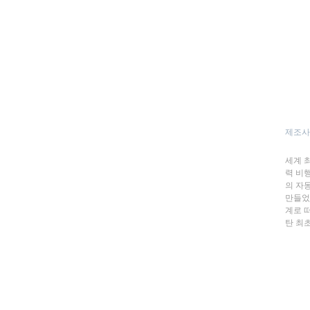
제조사
세계 
력 비행
의 자
만들었다
계로 
탄 최