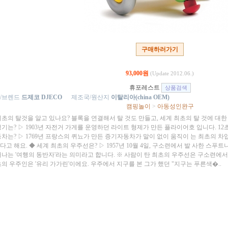
구매하러가기
93,000원
(Update 2012.06.)
휴포레스트
/브렌드
드제코 DJECO
제조국/원산지
이탈리아(china OEM)
캠핑놀이
>
아동성인완구
최초의 탈것을 알고 있나요? 블록을 연결해서 탈 것도 만들고, 세계 최초의 탈 것에 대한
기는? ▷ 1903년 자전거 가게를 운영하던 라이트 형제가 만든 플라이어호 입니다. 12초
동차는? ▷ 1769년 프랑스의 퀴뇨가 만든 증기자동차가 말이 없이 움직이 는 최초의 차
고 해요. ◆ 세계 최초의 우주선은? ▷ 1957년 10월 4일, 구소련에서 발 사한 스푸
떠나는 '여행의 동반자'라는 의미라고 합니다. ※ 사람이 탄 최초의 우주선은 구소련에서
초의 우주인은 '유리 가가린'이에요. 우주에서 지구를 본 그가 했던 "지구는 푸른색�..