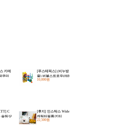
탁스 카메
[푸스테픽스] (비누방
리락쿠마
울) 버블스트로우(#69
10,000원
4602)
TT] C
[후지] 인스탁스 Wide
라 슬링샷
캐릭터필름/키티
22,500원