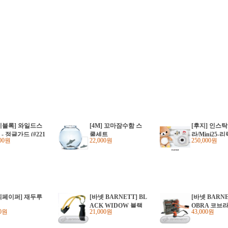
비블록] 와일드스
[4M] 꼬마잠수함 스
[후지] 인스
- 정글가드 (#221
쿨세트
라/Mini25-
200원
22,000원
250,000원
피페이퍼] 재두루
[바넷 BARNETT] BL
[바넷 BARNE
ACK WIDOW 블랙
OBRA 코브
00원
21,000원
43,000원
위도우 슬링샷