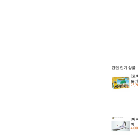
관련 인기 상품
[코
토리 
25,
00)
[해
미
4,0