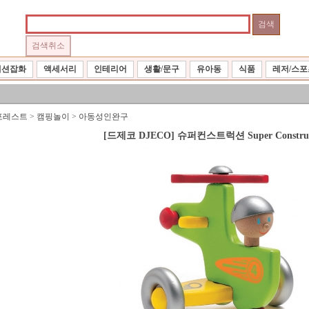
패션잡화
액세서리
인테리어
생활/문구
유아동
식품
레저/스포
포레스트
>
캠핑놀이
>
아동성인완구
[드제코 DJECO] 슈퍼컨스트럭션 Super Construc