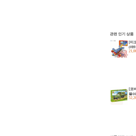
관련 인기 상품
[미
(#89
21,
[코
몰아
52,
352)