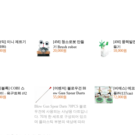
코믹] 미니 제트기
[4M] 청소로봇 만들
[4M] 풍력발
106)
기 Brush robot
들기
000원
20,000원
18,000원
비블록] COBI 스
[어벤저] 블로우건 Bl
[비에스] 에코
ow Gun Spear Darts
미 - 육군트럭 (#2
폴린(137cm)
200원
55,000원
72,000원
70PCS
Blow Gun Spear Darts 70PCS 블로
우건에 사용되는 사냥용 다트입니
다. 70개 한 세트로 구성되어 있으
며 플라스틱 부분의 색상에 따라
그린, 레드, 화이트의 3가지 색상이
있습니다. 침은 70개이며 뒤에 붙