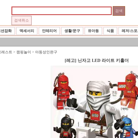
패션잡화
액세서리
인테리어
생활/문구
유아동
식품
레저/스포
포레스트
>
캠핑놀이
>
아동성인완구
[레고] 닌자고 LED 라이트 키홀더