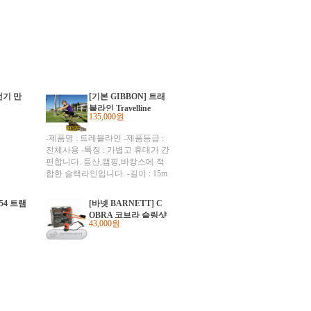
전기 만
[기본 GIBBON] 트래
블라인 Travelline
135,000원
-제품명 : 트레블라인 -제품등급 :
전체사용 -특징 : 가볍고 휴대가 간
편합니다. 등산,캠핑,바캉스에 적
합한 슬랙라인입니다. -길이 : 15m
x 5cm -최대하중 : 2 t
54 트램
[바넷 BARNETT] C
OBRA 코브라 슬링샷
43,000원