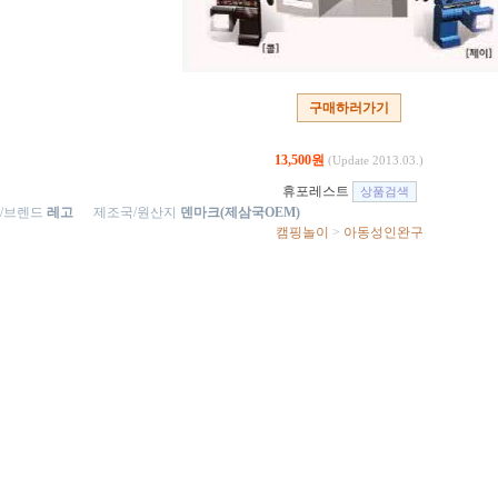
구매하러가기
13,500원
(Update 2013.03.)
휴포레스트
/브렌드
레고
제조국/원산지
덴마크(제삼국OEM)
캠핑놀이
>
아동성인완구