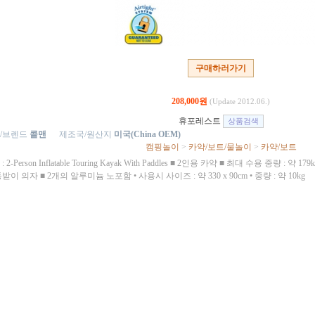
구매하러가기
208,000원
(Update 2012.06.)
휴포레스트
/브렌드
콜맨
제조국/원산지
미국(China OEM)
캠핑놀이
>
카약/보트/물놀이
>
카약/보트
 2-Person Inflatable Touring Kayak With Paddles ■ 2인용 카약 ■ 최대 수용 중량 : 약 17
받이 의자 ■ 2개의 알루미늄 노포함 • 사용시 사이즈 : 약 330 x 90cm • 중량 : 약 10kg