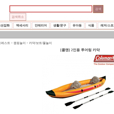
패션잡화
액세서리
인테리어
생활/문구
유아동
식품
레저/스포
포레스트
>
캠핑놀이
>
카약/보트/물놀이
[콜맨] 2인용 투어링 카약