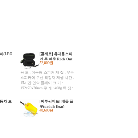
이(LEO
[골제로] 휴대용스피
커 록 아웃 Rock Out
52,000원
Portable Speaker #6
가지색상#
용 도 : 이동형 스피커 재 질 : 우든
스피커에 쿠션 외장재 재생 시간 :
15시간 연속 플레이 크 기 :
152x70x76mm 무 게 : 408g 특 징 :
더블 스테레오 구 성 품 : 록아웃
,5pin 스탠다드 USB케이블, 일체형
자동차 보
[씨투써미트] 패들 플
손목스트랩, 일체형 3.5mm 오디오
롯(paddle float)
output 그린 옐로우 블루 레드 오렌
48,600원
지 핑크 Share Music Anywhere. Hit
the trails, boulder or water and share
hours of high quality sound with
fellow trekkers. The Rock-Out pumps
sound from your iPod, mp3, mp4 and
other audio devices through its