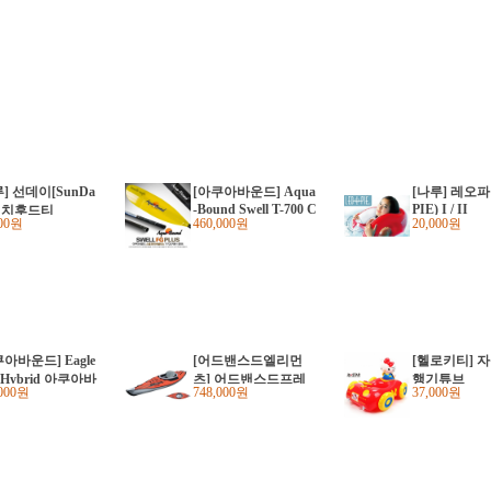
] 선데이[SunDa
[아쿠아바운드] Aqua
[나루] 레오파
-Bound Swell T-700 C
PIE) I / II
 비치후드티
000원
460,000원
20,000원
arbon Plus Shaft(225-
240cm) 아쿠아바운드
스웰 T-700카본 플러
스샤프트 경량패들
화이버글라스 패들
아바운드] Eagle
[어드밴스드엘리먼
[헬로키티] 
 Hybrid 아쿠아바
츠] 어드밴스드프레
행기튜브
,000원
748,000원
37,000원
 이글레이 하이
임 카약(AdvancedFra
me™ Kayak)
드 경량패들 화
글라스 블레이드
카본 샤프트 패들