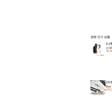
관련 인기 상품
[나루
y]
49,
[아쿠
Ray
260
운드
브리
이버
+ 