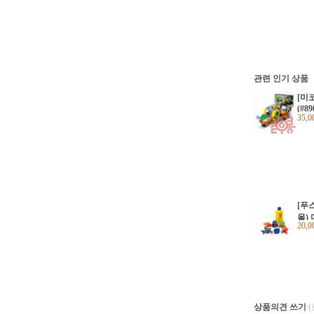
관련 인기 상품
[미
(#89
35,
k
[푸
울)
20,
다여행
상품의견 쓰기