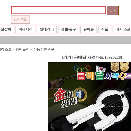
패션잡화
액세서리
인테리어
생활/문구
유아동
식품
레저/스포
포레스트
>
캠핑놀이
>
아동성인완구
[가가] 금메달 사격다트 (#920228)