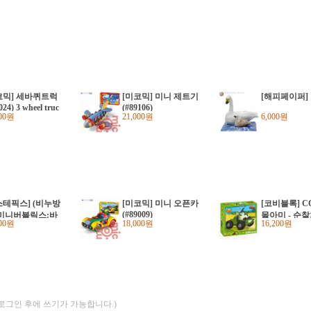
코믹] 세바퀴트럭
[미코믹] 미니 제트기
[해피페이퍼]
024) 3 wheel truc
(#89106)
000원
21,000원
6,000원
스테픽스] (비누방
[미코믹] 미니 오픈카
[코비블록] C
(#89009)
 미니버블릭스:바
몰아미 - 순
000원
18,000원
16,200원
(#695715)
저 (#2118)
(로그인 후에 쓰기가 가능합니다.)