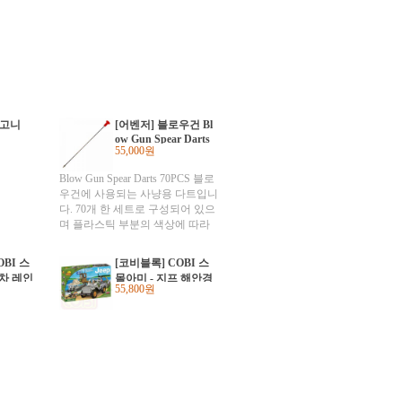
 고니
[어벤저] 블로우건 Bl
ow Gun Spear Darts
55,000원
70PCS
Blow Gun Spear Darts 70PCS 블로
우건에 사용되는 사냥용 다트입니
다. 70개 한 세트로 구성되어 있으
며 플라스틱 부분의 색상에 따라
그린, 레드, 화이트의 3가지 색상이
있습니다. 침은 70개이며 뒤에 붙
OBI 스
[코비블록] COBI 스
이는 플라스틱 캡은 70개 정도 들
찰차 레인
몰아미 - 지프 해안경
어 있으므로 주문시 참고하시기 바
55,800원
비대 (#24251)
랍니다. 색상은 주문시 선택하시면
됩니다.