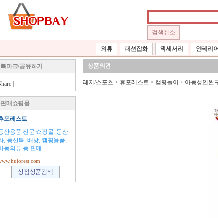
의류
패션잡화
액세서리
인테리
상품의견
북마크/공유하기
레저/스포츠
>
휴포레스트
>
캠핑놀이
>
아동성인완
Share
|
판매쇼핑몰
휴포레스트
등산용품 전문 쇼핑몰, 등산
화, 등산복, 배낭, 캠핑용품,
아동의류 등 판매.
www.huforest.com