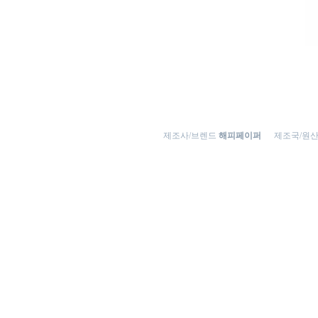
제조사/브렌드
해피페이퍼
제조국/원